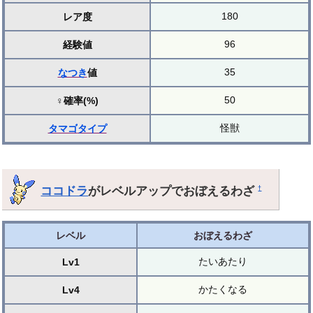
180
レア度
96
経験値
35
なつき
値
50
♀確率(%)
怪獣
タマゴ
タイプ
ココドラ
がレベルアップでおぼえるわざ
†
レベル
おぼえるわざ
たいあたり
Lv1
かたくなる
Lv4