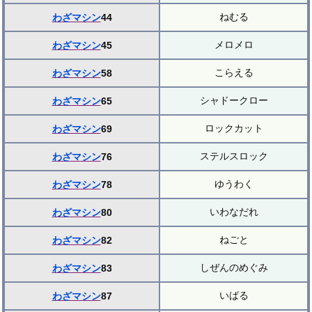
ねむる
わざマシン
44
メロメロ
わざマシン
45
こらえる
わざマシン
58
シャドークロー
わざマシン
65
ロックカット
わざマシン
69
ステルスロック
わざマシン
76
ゆうわく
わざマシン
78
いわなだれ
わざマシン
80
ねごと
わざマシン
82
しぜんのめぐみ
わざマシン
83
いばる
わざマシン
87