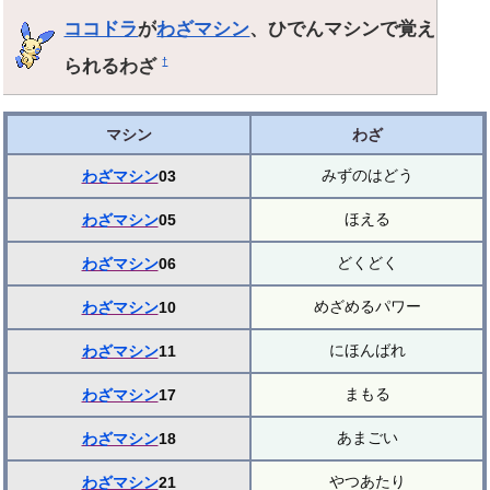
ココドラ
が
わざマシン
、ひでんマシンで覚え
られるわざ
†
マシン
わざ
みずのはどう
わざマシン
03
ほえる
わざマシン
05
どくどく
わざマシン
06
めざめるパワー
わざマシン
10
にほんばれ
わざマシン
11
まもる
わざマシン
17
あまごい
わざマシン
18
やつあたり
わざマシン
21