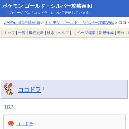
ポケモン ゴールド・シルバー攻略Wiki
このページでは「ココドラ」について攻略しています。
ZAPAnet総合情報局
>
ポケモン ゴールド・シルバー攻略Wiki
> ココ
[
トップ
|
一覧
|
最終更新
|
検索
|
ヘルプ
] [
ページ編集
|
新規作成
|
差分
|
ココドラ
†
TOP
ココドラ