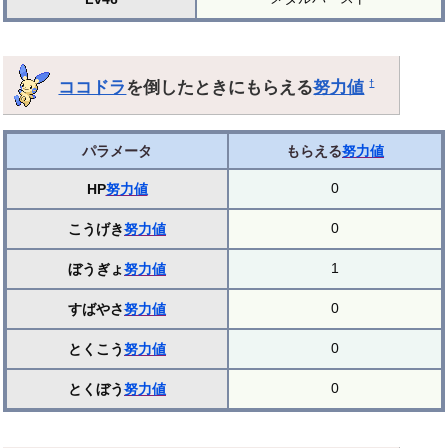
ココドラ
を倒したときにもらえる
努力値
†
パラメータ
もらえる
努力値
0
HP
努力値
0
こうげき
努力値
1
ぼうぎょ
努力値
0
すばやさ
努力値
0
とくこう
努力値
0
とくぼう
努力値