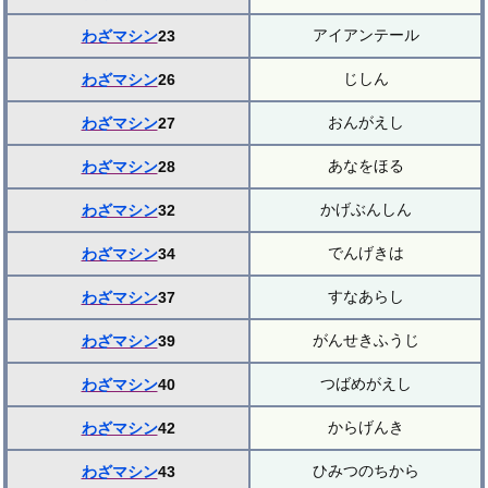
アイアンテール
わざマシン
23
じしん
わざマシン
26
おんがえし
わざマシン
27
あなをほる
わざマシン
28
かげぶんしん
わざマシン
32
でんげきは
わざマシン
34
すなあらし
わざマシン
37
がんせきふうじ
わざマシン
39
つばめがえし
わざマシン
40
からげんき
わざマシン
42
ひみつのちから
わざマシン
43