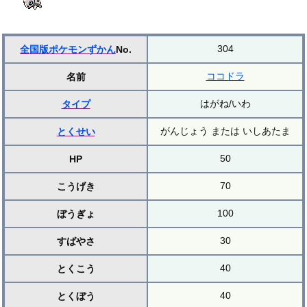
304
全国版ポケモンずかん
No.
ココドラ
名前
はがね/いわ
タイプ
がんじょう または いしあたま
とくせい
50
HP
70
こうげき
100
ぼうぎょ
30
すばやさ
40
とくこう
40
とくぼう