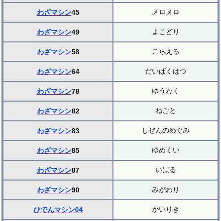
メロメロ
わざマシン
45
よこどり
わざマシン
49
こらえる
わざマシン
58
だいばくはつ
わざマシン
64
ゆうわく
わざマシン
78
ねごと
わざマシン
82
しぜんのめぐみ
わざマシン
83
ゆめくい
わざマシン
85
いばる
わざマシン
87
みがわり
わざマシン
90
かいりき
ひでんマシン04