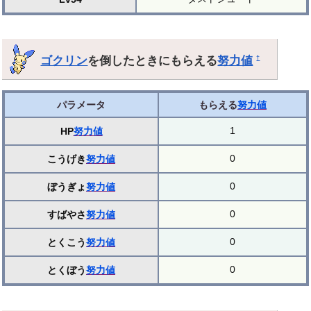
ゴクリン
を倒したときにもらえる
努力値
†
パラメータ
もらえる
努力値
1
HP
努力値
0
こうげき
努力値
0
ぼうぎょ
努力値
0
すばやさ
努力値
0
とくこう
努力値
0
とくぼう
努力値