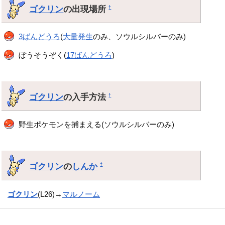
ゴクリン
の出現場所
†
3ばんどうろ
(
大量発生
のみ、ソウルシルバーのみ)
ぼうそうぞく(
17ばんどうろ
)
ゴクリン
の入手方法
†
野生ポケモンを捕まえる(ソウルシルバーのみ)
ゴクリン
の
しんか
†
ゴクリン
(L26)→
マルノーム