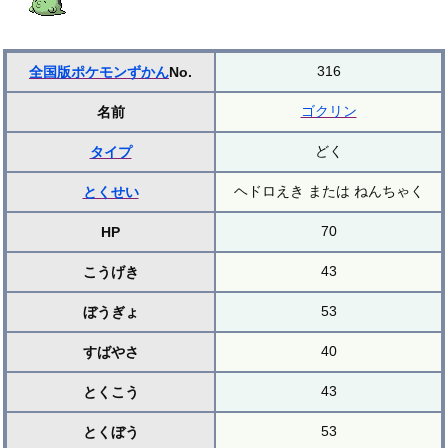
316
全国版ポケモンずかん
No.
ゴクリン
名前
どく
タイプ
ヘドロえき または ねんちゃく
とくせい
70
HP
43
こうげき
53
ぼうぎょ
40
すばやさ
43
とくこう
53
とくぼう