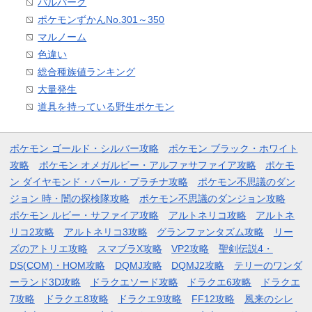
パルパーク
ポケモンずかんNo.301～350
マルノーム
色違い
総合種族値ランキング
大量発生
道具を持っている野生ポケモン
ポケモン ゴールド・シルバー攻略
ポケモン ブラック・ホワイト
攻略
ポケモン オメガルビー・アルファサファイア攻略
ポケモ
ン ダイヤモンド・パール・プラチナ攻略
ポケモン不思議のダン
ジョン 時・闇の探検隊攻略
ポケモン不思議のダンジョン攻略
ポケモン ルビー・サファイア攻略
アルトネリコ攻略
アルトネ
リコ2攻略
アルトネリコ3攻略
グランファンタズム攻略
リー
ズのアトリエ攻略
スマブラX攻略
VP2攻略
聖剣伝説4・
DS(COM)・HOM攻略
DQMJ攻略
DQMJ2攻略
テリーのワンダ
ーランド3D攻略
ドラクエソード攻略
ドラクエ6攻略
ドラクエ
7攻略
ドラクエ8攻略
ドラクエ9攻略
FF12攻略
風来のシレ