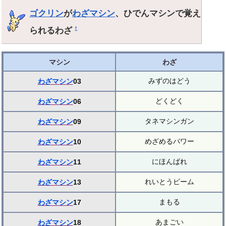
ゴクリン
が
わざマシン
、ひでんマシンで覚え
られるわざ
†
マシン
わざ
みずのはどう
わざマシン
03
どくどく
わざマシン
06
タネマシンガン
わざマシン
09
めざめるパワー
わざマシン
10
にほんばれ
わざマシン
11
れいとうビーム
わざマシン
13
まもる
わざマシン
17
あまごい
わざマシン
18