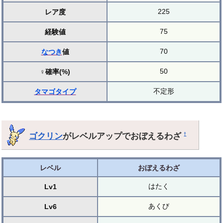
225
レア度
75
経験値
70
なつき
値
50
♀確率(%)
不定形
タマゴ
タイプ
ゴクリン
がレベルアップでおぼえるわざ
†
レベル
おぼえるわざ
はたく
Lv1
あくび
Lv6