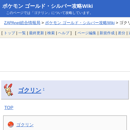
ポケモン ゴールド・シルバー攻略Wiki
このページでは「ゴクリン」について攻略しています。
ZAPAnet総合情報局
>
ポケモン ゴールド・シルバー攻略Wiki
> ゴク
[
トップ
|
一覧
|
最終更新
|
検索
|
ヘルプ
] [
ページ編集
|
新規作成
|
差分
|
ゴクリン
†
TOP
ゴクリン