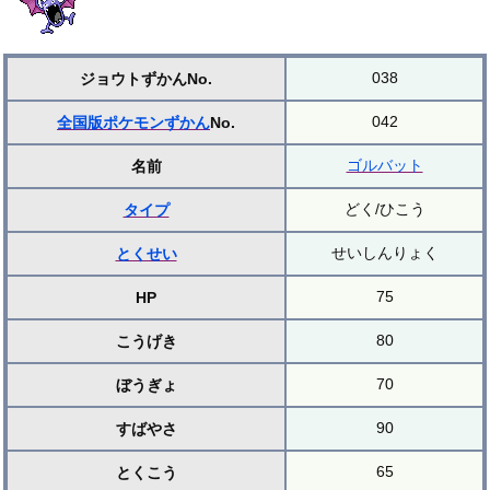
038
ジョウトずかんNo.
042
全国版ポケモンずかん
No.
ゴルバット
名前
どく/ひこう
タイプ
せいしんりょく
とくせい
75
HP
80
こうげき
70
ぼうぎょ
90
すばやさ
65
とくこう