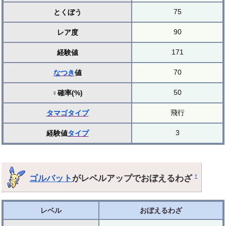
75
とくぼう
90
レア度
171
経験値
70
なつき
値
50
♀確率(%)
飛行
タマゴ
タイプ
3
経験値
タイプ
ゴルバット
がレベルアップでおぼえるわざ
†
レベル
おぼえるわざ