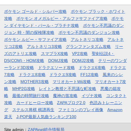
ポケモン ゴールド・シルバー攻略
ポケモン ブラック・ホワイト
攻略
ポケモン オメガルビー・アルファサファイア攻略
ポケモ
ン ダイヤモンド・パール・プラチナ攻略
ポケモン不思議のダン
ジョン 時・闇の探検隊攻略
ポケモン不思議のダンジョン攻略
ポケモン ルビー・サファイア攻略
アルトネリコ攻略
アルトネ
リコ2攻略
アルトネリコ3攻略
グランファンタズム攻略
リー
ズのアトリエ攻略
スマブラX攻略
VP2攻略
聖剣伝説4・
DS(COM)・HOM攻略
DQMJ攻略
DQMJ2攻略
テリーのワンダ
ーランド3D攻略
ドラクエソード攻略
ドラクエ6攻略
ドラクエ
7攻略
ドラクエ8攻略
ドラクエ9攻略
FF12攻略
風来のシレ
ン攻略
MOTHER3攻略
マリオカートWii攻略
マリオカート7攻
略
MHP2G攻略
レイトン教授と不思議な町攻略
悪魔の箱攻
略
最後の時間旅行攻略
魔神の笛攻略
イヅナ攻略
コンタクト
攻略
カードヒーロー攻略
ZAPAブログ2.0
色読みトレーニン
グ
ステルス将棋 棋譜再生
ファミコンのプレイ画像
Amazon
楽天
J-POP最新人気曲ランキング100
Site admin：
ZAPAnet総合情報局