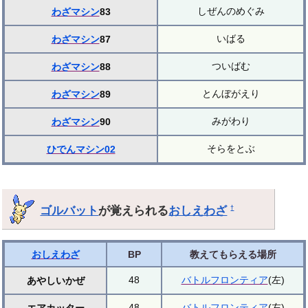
しぜんのめぐみ
わざマシン
83
いばる
わざマシン
87
ついばむ
わざマシン
88
とんぼがえり
わざマシン
89
みがわり
わざマシン
90
そらをとぶ
ひでんマシン02
ゴルバット
が覚えられる
おしえわざ
†
おしえわざ
BP
教えてもらえる場所
48
バトルフロンティア
(左)
あやしいかぜ
48
バトルフロンティア
(左)
エアカッター