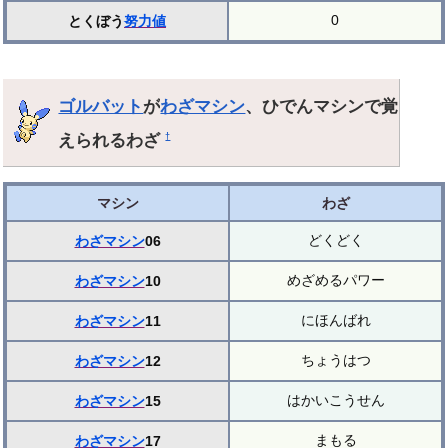
0
とくぼう
努力値
ゴルバット
が
わざマシン
、ひでんマシンで覚
えられるわざ
†
マシン
わざ
どくどく
わざマシン
06
めざめるパワー
わざマシン
10
にほんばれ
わざマシン
11
ちょうはつ
わざマシン
12
はかいこうせん
わざマシン
15
まもる
わざマシン
17