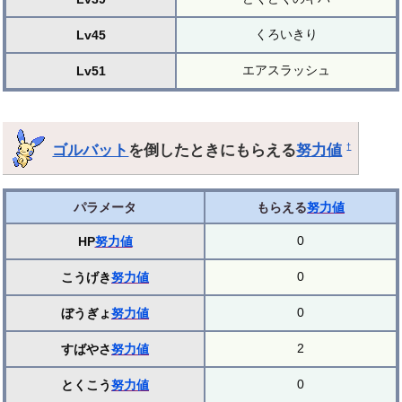
くろいきり
Lv45
エアスラッシュ
Lv51
ゴルバット
を倒したときにもらえる
努力値
†
パラメータ
もらえる
努力値
0
HP
努力値
0
こうげき
努力値
0
ぼうぎょ
努力値
2
すばやさ
努力値
0
とくこう
努力値