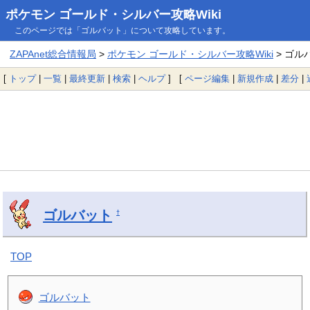
ポケモン ゴールド・シルバー攻略Wiki
このページでは「ゴルバット」について攻略しています。
ZAPAnet総合情報局
>
ポケモン ゴールド・シルバー攻略Wiki
> ゴル
[
トップ
|
一覧
|
最終更新
|
検索
|
ヘルプ
] [
ページ編集
|
新規作成
|
差分
|
ゴルバット
†
TOP
ゴルバット