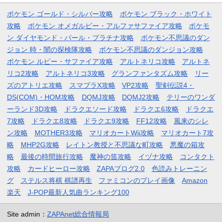
ポケモン ゴールド・シルバー攻略
ポケモン ブラック・ホワイト
攻略
ポケモン オメガルビー・アルファサファイア攻略
ポケモ
ン ダイヤモンド・パール・プラチナ攻略
ポケモン不思議のダン
ジョン 時・闇の探検隊攻略
ポケモン不思議のダンジョン攻略
ポケモン ルビー・サファイア攻略
アルトネリコ攻略
アルトネ
リコ2攻略
アルトネリコ3攻略
グランファンタズム攻略
リー
ズのアトリエ攻略
スマブラX攻略
VP2攻略
聖剣伝説4・
DS(COM)・HOM攻略
DQMJ攻略
DQMJ2攻略
テリーのワンダ
ーランド3D攻略
ドラクエソード攻略
ドラクエ6攻略
ドラクエ
7攻略
ドラクエ8攻略
ドラクエ9攻略
FF12攻略
風来のシレ
ン攻略
MOTHER3攻略
マリオカートWii攻略
マリオカート7攻
略
MHP2G攻略
レイトン教授と不思議な町攻略
悪魔の箱攻
略
最後の時間旅行攻略
魔神の笛攻略
イヅナ攻略
コンタクト
攻略
カードヒーロー攻略
ZAPAブログ2.0
色読みトレーニン
グ
ステルス将棋 棋譜再生
ファミコンのプレイ画像
Amazon
楽天
J-POP最新人気曲ランキング100
Site admin：
ZAPAnet総合情報局