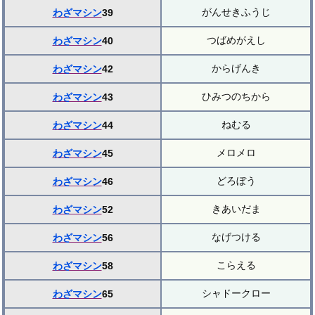
がんせきふうじ
わざマシン
39
つばめがえし
わざマシン
40
からげんき
わざマシン
42
ひみつのちから
わざマシン
43
ねむる
わざマシン
44
メロメロ
わざマシン
45
どろぼう
わざマシン
46
きあいだま
わざマシン
52
なげつける
わざマシン
56
こらえる
わざマシン
58
シャドークロー
わざマシン
65