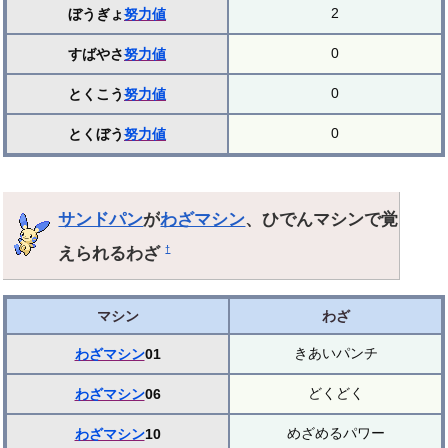
2
ぼうぎょ
努力値
0
すばやさ
努力値
0
とくこう
努力値
0
とくぼう
努力値
サンドパン
が
わざマシン
、ひでんマシンで覚
えられるわざ
†
マシン
わざ
きあいパンチ
わざマシン
01
どくどく
わざマシン
06
めざめるパワー
わざマシン
10