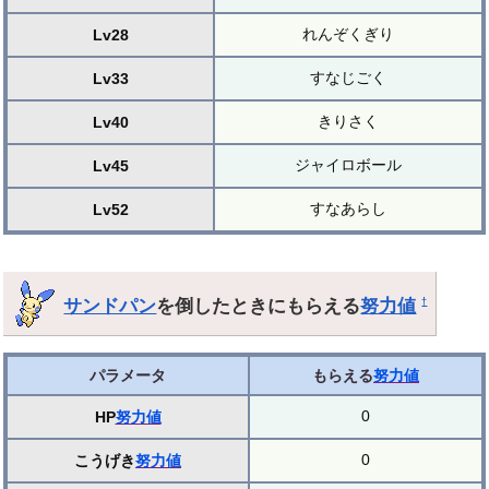
れんぞくぎり
Lv28
すなじごく
Lv33
きりさく
Lv40
ジャイロボール
Lv45
すなあらし
Lv52
サンドパン
を倒したときにもらえる
努力値
†
パラメータ
もらえる
努力値
0
HP
努力値
0
こうげき
努力値