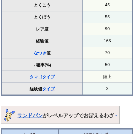
45
とくこう
55
とくぼう
90
レア度
163
経験値
70
なつき
値
50
♀確率(%)
陸上
タマゴ
タイプ
3
経験値
タイプ
サンドパン
がレベルアップでおぼえるわざ
†