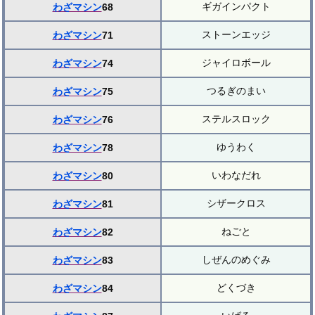
ギガインパクト
わざマシン
68
ストーンエッジ
わざマシン
71
ジャイロボール
わざマシン
74
つるぎのまい
わざマシン
75
ステルスロック
わざマシン
76
ゆうわく
わざマシン
78
いわなだれ
わざマシン
80
シザークロス
わざマシン
81
ねごと
わざマシン
82
しぜんのめぐみ
わざマシン
83
どくづき
わざマシン
84