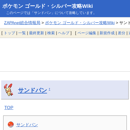
ポケモン ゴールド・シルバー攻略Wiki
このページでは「サンドパン」について攻略しています。
ZAPAnet総合情報局
>
ポケモン ゴールド・シルバー攻略Wiki
> サン
[
トップ
|
一覧
|
最終更新
|
検索
|
ヘルプ
] [
ページ編集
|
新規作成
|
差分
|
サンドパン
†
TOP
サンドパン