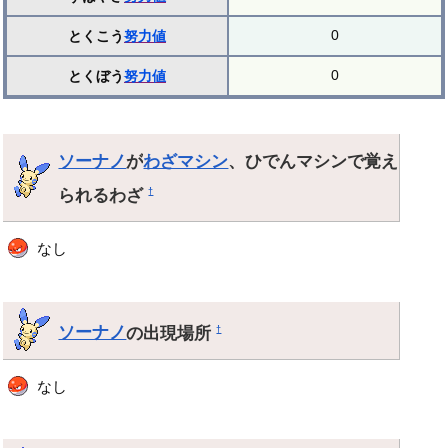
0
とくこう
努力値
0
とくぼう
努力値
ソーナノ
が
わざマシン
、ひでんマシンで覚え
られるわざ
†
なし
ソーナノ
の出現場所
†
なし