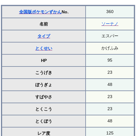
360
全国版ポケモンずかん
No.
ソーナノ
名前
エスパー
タイプ
かげふみ
とくせい
95
HP
23
こうげき
48
ぼうぎょ
23
すばやさ
23
とくこう
48
とくぼう
125
レア度