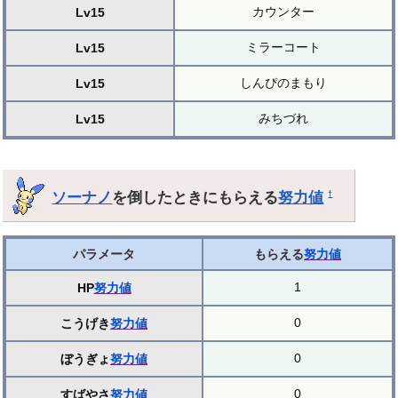
カウンター
Lv15
ミラーコート
Lv15
しんぴのまもり
Lv15
みちづれ
Lv15
ソーナノ
を倒したときにもらえる
努力値
†
パラメータ
もらえる
努力値
1
HP
努力値
0
こうげき
努力値
0
ぼうぎょ
努力値
0
すばやさ
努力値