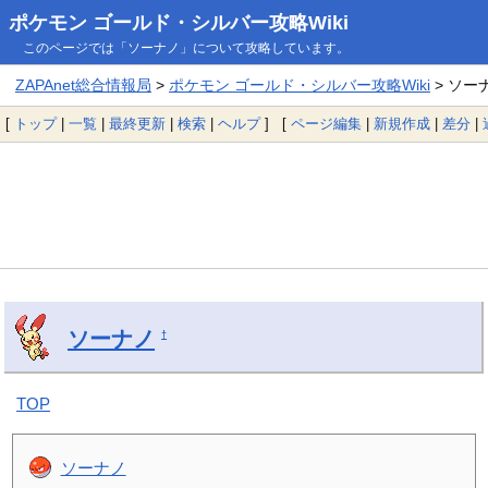
ポケモン ゴールド・シルバー攻略Wiki
このページでは「ソーナノ」について攻略しています。
ZAPAnet総合情報局
>
ポケモン ゴールド・シルバー攻略Wiki
> ソー
[
トップ
|
一覧
|
最終更新
|
検索
|
ヘルプ
] [
ページ編集
|
新規作成
|
差分
|
ソーナノ
†
TOP
ソーナノ