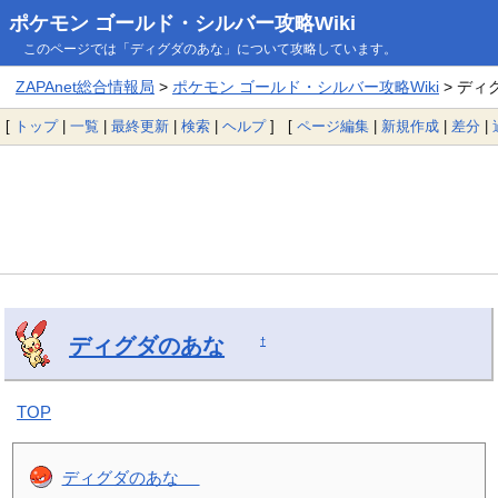
ポケモン ゴールド・シルバー攻略Wiki
このページでは「ディグダのあな」について攻略しています。
ZAPAnet総合情報局
>
ポケモン ゴールド・シルバー攻略Wiki
> ディ
[
トップ
|
一覧
|
最終更新
|
検索
|
ヘルプ
] [
ページ編集
|
新規作成
|
差分
|
ディグダのあな
†
TOP
ディグダのあな