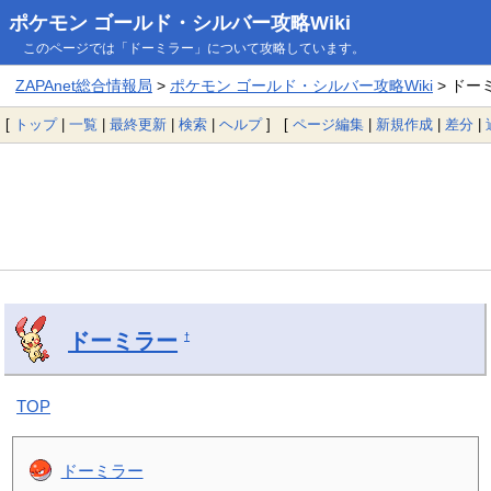
ポケモン ゴールド・シルバー攻略Wiki
このページでは「ドーミラー」について攻略しています。
ZAPAnet総合情報局
>
ポケモン ゴールド・シルバー攻略Wiki
> ドー
[
トップ
|
一覧
|
最終更新
|
検索
|
ヘルプ
] [
ページ編集
|
新規作成
|
差分
|
ドーミラー
†
TOP
ドーミラー