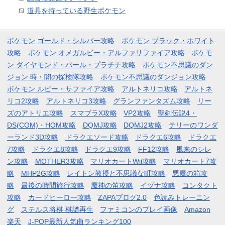
道具を持っている野生ポケモン
ポケモン ゴールド・シルバー攻略
ポケモン ブラック・ホワイト
攻略
ポケモン オメガルビー・アルファサファイア攻略
ポケモ
ン ダイヤモンド・パール・プラチナ攻略
ポケモン不思議のダン
ジョン 時・闇の探検隊攻略
ポケモン不思議のダンジョン攻略
ポケモン ルビー・サファイア攻略
アルトネリコ攻略
アルトネ
リコ2攻略
アルトネリコ3攻略
グランファンタズム攻略
リー
ズのアトリエ攻略
スマブラX攻略
VP2攻略
聖剣伝説4・
DS(COM)・HOM攻略
DQMJ攻略
DQMJ2攻略
テリーのワンダ
ーランド3D攻略
ドラクエソード攻略
ドラクエ6攻略
ドラクエ
7攻略
ドラクエ8攻略
ドラクエ9攻略
FF12攻略
風来のシレ
ン攻略
MOTHER3攻略
マリオカートWii攻略
マリオカート7攻
略
MHP2G攻略
レイトン教授と不思議な町攻略
悪魔の箱攻
略
最後の時間旅行攻略
魔神の笛攻略
イヅナ攻略
コンタクト
攻略
カードヒーロー攻略
ZAPAブログ2.0
色読みトレーニン
グ
ステルス将棋 棋譜再生
ファミコンのプレイ画像
Amazon
楽天
J-POP最新人気曲ランキング100