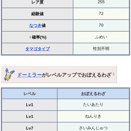
255
レア度
72
経験値
70
なつき
値
ふめい
♀確率(%)
性別不明
タマゴ
タイプ
ドーミラー
がレベルアップでおぼえるわざ
†
レベル
おぼえるわざ
たいあたり
Lv1
ねんりき
Lv1
さいみんじゅつ
Lv7