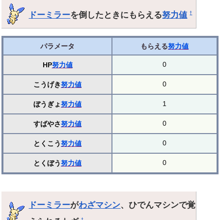
ドーミラー
を倒したときにもらえる
努力値
†
パラメータ
もらえる
努力値
0
HP
努力値
0
こうげき
努力値
1
ぼうぎょ
努力値
0
すばやさ
努力値
0
とくこう
努力値
0
とくぼう
努力値
ドーミラー
が
わざマシン
、ひでんマシンで覚
†