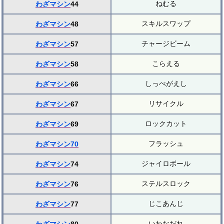
ねむる
わざマシン
44
スキルスワップ
わざマシン
48
チャージビーム
わざマシン
57
こらえる
わざマシン
58
しっぺがえし
わざマシン
66
リサイクル
わざマシン
67
ロックカット
わざマシン
69
フラッシュ
わざマシン70
ジャイロボール
わざマシン
74
ステルスロック
わざマシン
76
じこあんじ
わざマシン
77
いわなだれ