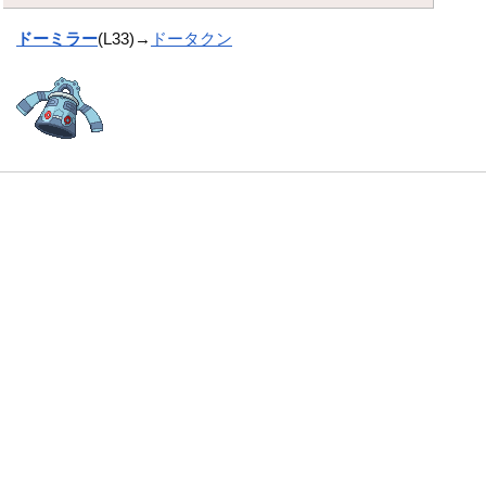
ドーミラー
(L33)→
ドータクン