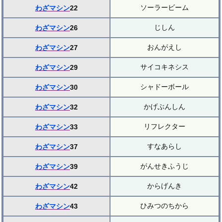
ソーラービーム
わざマシン
22
じしん
わざマシン
26
おんがえし
わざマシン
27
サイコキネシス
わざマシン
29
シャドーボール
わざマシン
30
かげぶんしん
わざマシン
32
リフレクター
わざマシン
33
すなあらし
わざマシン
37
がんせきふうじ
わざマシン
39
からげんき
わざマシン
42
ひみつのちから
わざマシン
43