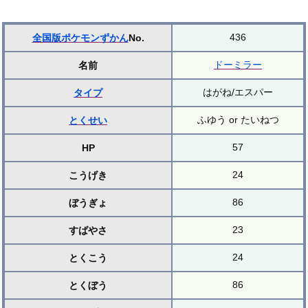
436
全国版ポケモンずかん
No.
ドーミラー
名前
はがね/エスパー
タイプ
ふゆう or たいねつ
とくせい
57
HP
24
こうげき
86
ぼうぎょ
23
すばやさ
24
とくこう
86
とくぼう