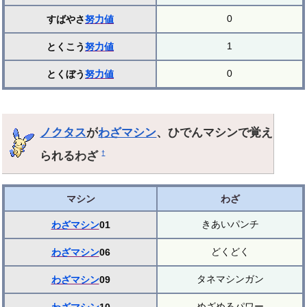
0
すばやさ
努力値
1
とくこう
努力値
0
とくぼう
努力値
ノクタス
が
わざマシン
、ひでんマシンで覚え
られるわざ
†
マシン
わざ
きあいパンチ
わざマシン
01
どくどく
わざマシン
06
タネマシンガン
わざマシン
09
めざめるパワー