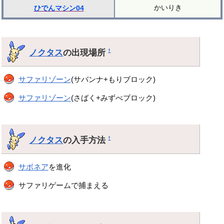
かいりき
ひでんマシン04
ノクタス
の出現場所
†
サファリゾーン
(サバンナ+もりブロック)
サファリゾーン
(さばく+みずべブロック)
ノクタス
の入手方法
†
サボネア
を進化
サファリゲームで捕まえる