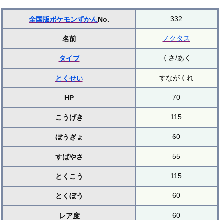
332
全国版ポケモンずかん
No.
ノクタス
名前
くさ/あく
タイプ
すながくれ
とくせい
70
HP
115
こうげき
60
ぼうぎょ
55
すばやさ
115
とくこう
60
とくぼう
60
レア度