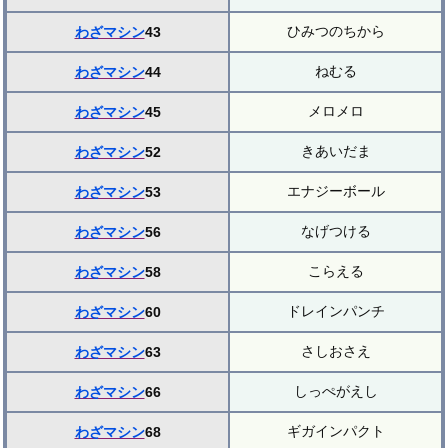
ひみつのちから
わざマシン
43
ねむる
わざマシン
44
メロメロ
わざマシン
45
きあいだま
わざマシン
52
エナジーボール
わざマシン
53
なげつける
わざマシン
56
こらえる
わざマシン
58
ドレインパンチ
わざマシン
60
さしおさえ
わざマシン
63
しっぺがえし
わざマシン
66
ギガインパクト
わざマシン
68