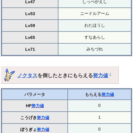
しっぺがえし
Lv47
ニードルアーム
Lv53
わたほうし
Lv59
すなあらし
Lv65
みちづれ
Lv71
ノクタス
を倒したときにもらえる
努力値
†
パラメータ
もらえる
努力値
0
HP
努力値
1
こうげき
努力値
0
ぼうぎょ
努力値