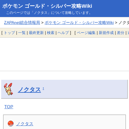
ポケモン ゴールド・シルバー攻略Wiki
このページでは「ノクタス」について攻略しています。
ZAPAnet総合情報局
>
ポケモン ゴールド・シルバー攻略Wiki
> ノク
[
トップ
|
一覧
|
最終更新
|
検索
|
ヘルプ
] [
ページ編集
|
新規作成
|
差分
|
ノクタス
†
TOP
ノクタス