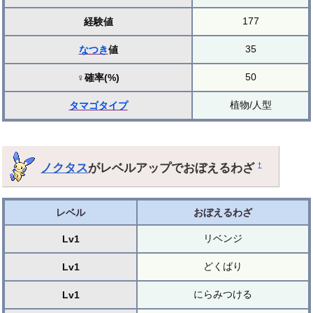
177
経験値
35
なつき
値
50
♀確率(%)
植物/人型
タマゴ
タイプ
ノクタス
がレベルアップでおぼえるわざ
†
レベル
おぼえるわざ
リベンジ
Lv1
どくばり
Lv1
にらみつける
Lv1