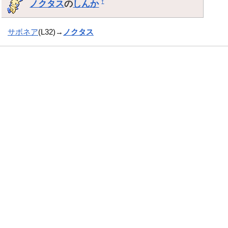
ノクタス
の
しんか
†
サボネア
(L32)→
ノクタス