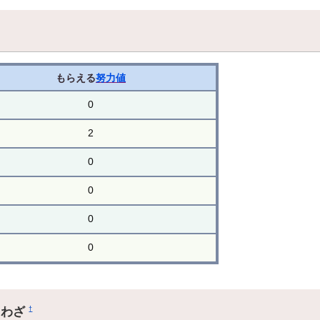
もらえる
努力値
0
2
0
0
0
0
るわざ
†