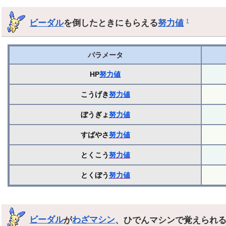
ビーダル
を倒したときにもらえる
努力値
†
パラメータ
HP
努力値
こうげき
努力値
ぼうぎょ
努力値
すばやさ
努力値
とくこう
努力値
とくぼう
努力値
ビーダル
が
わざマシン
、ひでんマシンで覚えられ