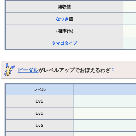
経験値
なつき
値
♀確率(%)
タマゴ
タイプ
ビーダル
がレベルアップでおぼえるわざ
†
レベル
Lv1
Lv1
Lv5