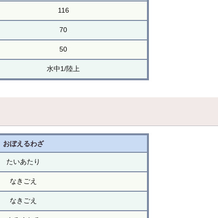
116
70
50
水中1/陸上
おぼえるわざ
たいあたり
なきごえ
なきごえ