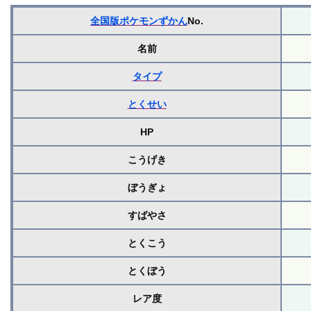
全国版ポケモンずかん
No.
名前
タイプ
とくせい
HP
こうげき
ぼうぎょ
すばやさ
とくこう
とくぼう
レア度