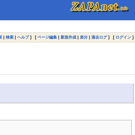
新
|
検索
|
ヘルプ
] [
ページ編集
|
新規作成
|
差分
|
過去ログ
] [
ログイン
]