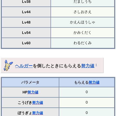
だましうち
Lv38
さしおさえ
Lv44
かえんほうしゃ
Lv48
かみくだく
Lv54
わるだくみ
Lv60
ヘルガー
を倒したときにもらえる
努力値
†
パラメータ
もらえる
努力値
0
HP
努力値
0
こうげき
努力値
0
ぼうぎょ
努力値