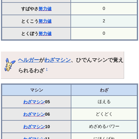
0
すばやさ
努力値
2
とくこう
努力値
0
とくぼう
努力値
ヘルガー
が
わざマシン
、ひでんマシンで覚え
られるわざ
†
マシン
わざ
ほえる
わざマシン
05
どくどく
わざマシン
06
めざめるパワー
わざマシン
10
にほんばれ