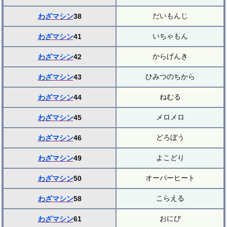
だいもんじ
わざマシン
38
いちゃもん
わざマシン
41
からげんき
わざマシン
42
ひみつのちから
わざマシン
43
ねむる
わざマシン
44
メロメロ
わざマシン
45
どろぼう
わざマシン
46
よこどり
わざマシン
49
オーバーヒート
わざマシン
50
こらえる
わざマシン
58
おにび
わざマシン
61