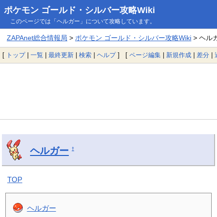
ポケモン ゴールド・シルバー攻略Wiki
このページでは「ヘルガー」について攻略しています。
ZAPAnet総合情報局
>
ポケモン ゴールド・シルバー攻略Wiki
> ヘル
[
トップ
|
一覧
|
最終更新
|
検索
|
ヘルプ
] [
ページ編集
|
新規作成
|
差分
|
ヘルガー
†
TOP
ヘルガー