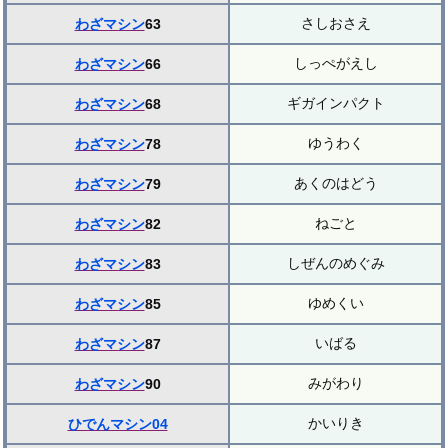
さしおさえ
わざマシン
63
しっぺがえし
わざマシン
66
ギガインパクト
わざマシン
68
ゆうわく
わざマシン
78
あくのはどう
わざマシン
79
ねごと
わざマシン
82
しぜんのめぐみ
わざマシン
83
ゆめくい
わざマシン
85
いばる
わざマシン
87
みがわり
わざマシン
90
かいりき
ひでんマシン04