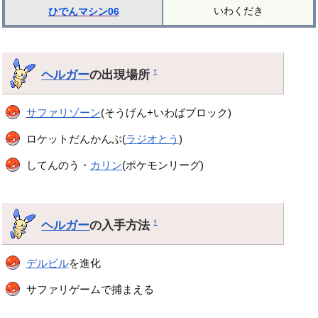
いわくだき
ひでんマシン06
ヘルガー
の出現場所
†
サファリゾーン
(そうげん+いわばブロック)
ロケットだんかんぶ(
ラジオとう
)
してんのう・
カリン
(ポケモンリーグ)
ヘルガー
の入手方法
†
デルビル
を進化
サファリゲームで捕まえる