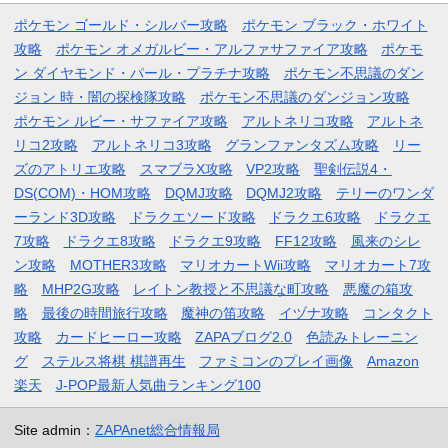
ポケモン ゴールド・シルバー攻略
ポケモン ブラック・ホワイト
攻略
ポケモン オメガルビー・アルファサファイア攻略
ポケモ
ン ダイヤモンド・パール・プラチナ攻略
ポケモン不思議のダン
ジョン 時・闇の探検隊攻略
ポケモン不思議のダンジョン攻略
ポケモン ルビー・サファイア攻略
アルトネリコ攻略
アルトネ
リコ2攻略
アルトネリコ3攻略
グランファンタズム攻略
リー
ズのアトリエ攻略
スマブラX攻略
VP2攻略
聖剣伝説4・
DS(COM)・HOM攻略
DQMJ攻略
DQMJ2攻略
テリーのワンダ
ーランド3D攻略
ドラクエソード攻略
ドラクエ6攻略
ドラクエ
7攻略
ドラクエ8攻略
ドラクエ9攻略
FF12攻略
風来のシレ
ン攻略
MOTHER3攻略
マリオカートWii攻略
マリオカート7攻
略
MHP2G攻略
レイトン教授と不思議な町攻略
悪魔の箱攻
略
最後の時間旅行攻略
魔神の笛攻略
イヅナ攻略
コンタクト
攻略
カードヒーロー攻略
ZAPAブログ2.0
色読みトレーニン
グ
ステルス将棋 棋譜再生
ファミコンのプレイ画像
Amazon
楽天
J-POP最新人気曲ランキング100
Site admin：
ZAPAnet総合情報局