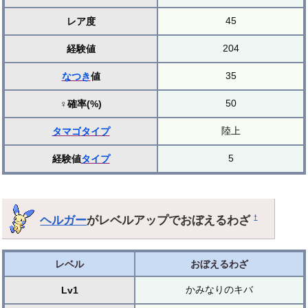
45
レア度
204
経験値
35
なつき
値
50
♀確率(%)
陸上
タマゴ
タイプ
5
経験値
タイプ
ヘルガー
がレベルアップでおぼえるわざ
†
レベル
おぼえるわざ
かみなりのキバ
Lv1