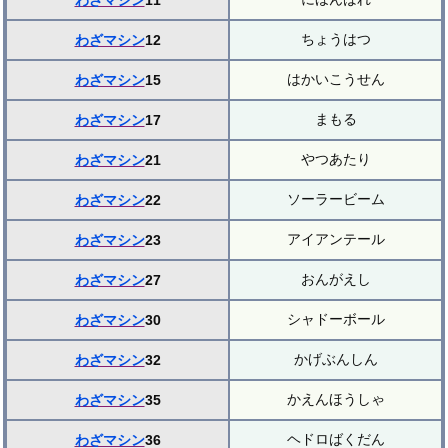
わざマシン
11
ちょうはつ
わざマシン
12
はかいこうせん
わざマシン
15
まもる
わざマシン
17
やつあたり
わざマシン
21
ソーラービーム
わざマシン
22
アイアンテール
わざマシン
23
おんがえし
わざマシン
27
シャドーボール
わざマシン
30
かげぶんしん
わざマシン
32
かえんほうしゃ
わざマシン
35
ヘドロばくだん
わざマシン
36