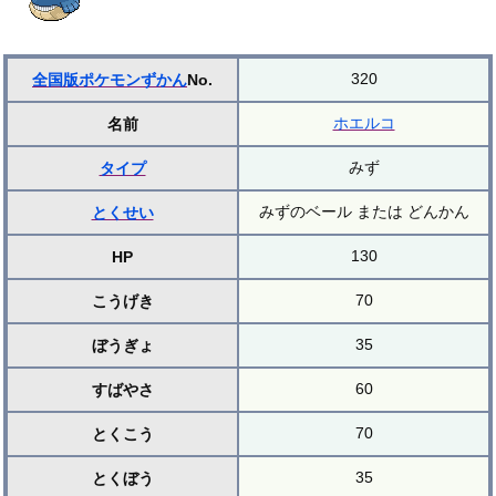
320
全国版ポケモンずかん
No.
ホエルコ
名前
みず
タイプ
みずのベール または どんかん
とくせい
130
HP
70
こうげき
35
ぼうぎょ
60
すばやさ
70
とくこう
35
とくぼう