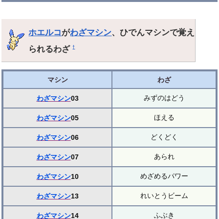
ホエルコ
が
わざマシン
、ひでんマシンで覚え
られるわざ
†
マシン
わざ
みずのはどう
わざマシン
03
ほえる
わざマシン
05
どくどく
わざマシン
06
あられ
わざマシン
07
めざめるパワー
わざマシン
10
れいとうビーム
わざマシン
13
ふぶき
わざマシン
14