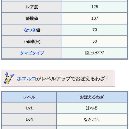
125
レア度
137
経験値
70
なつき
値
50
♀確率(%)
陸上/水中2
タマゴ
タイプ
ホエルコ
がレベルアップでおぼえるわざ
†
レベル
おぼえるわざ
はねる
Lv1
なきごえ
Lv4