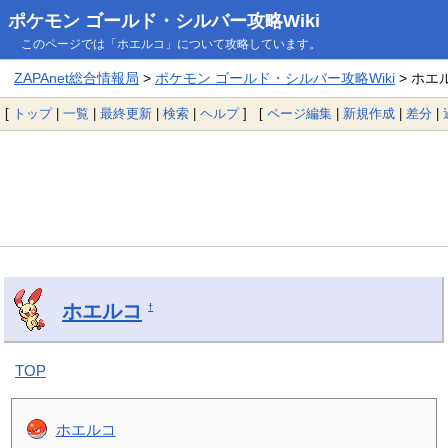
ポケモン ゴールド・シルバー攻略Wiki
このページでは「ホエルコ」について攻略しています。
ZAPAnet総合情報局
>
ポケモン ゴールド・シルバー攻略Wiki
> ホエ
[
トップ
|
一覧
|
最終更新
|
検索
|
ヘルプ
] [
ページ編集
|
新規作成
|
差分
|
ホエルコ
†
TOP
ホエルコ