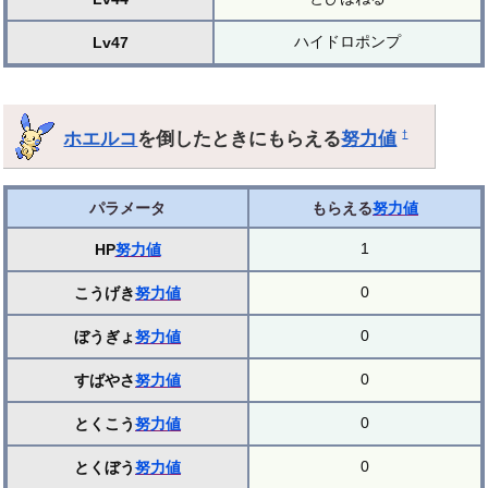
ハイドロポンプ
Lv47
ホエルコ
を倒したときにもらえる
努力値
†
パラメータ
もらえる
努力値
1
HP
努力値
0
こうげき
努力値
0
ぼうぎょ
努力値
0
すばやさ
努力値
0
とくこう
努力値
0
とくぼう
努力値