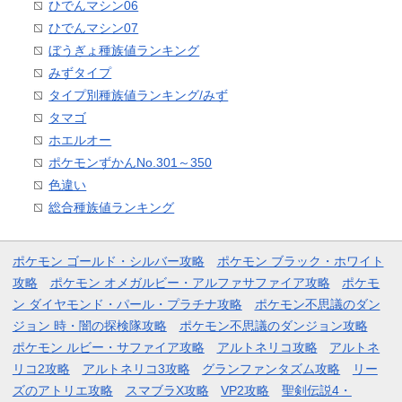
ひでんマシン06
ひでんマシン07
ぼうぎょ種族値ランキング
みずタイプ
タイプ別種族値ランキング/みず
タマゴ
ホエルオー
ポケモンずかんNo.301～350
色違い
総合種族値ランキング
ポケモン ゴールド・シルバー攻略
ポケモン ブラック・ホワイト
攻略
ポケモン オメガルビー・アルファサファイア攻略
ポケモ
ン ダイヤモンド・パール・プラチナ攻略
ポケモン不思議のダン
ジョン 時・闇の探検隊攻略
ポケモン不思議のダンジョン攻略
ポケモン ルビー・サファイア攻略
アルトネリコ攻略
アルトネ
リコ2攻略
アルトネリコ3攻略
グランファンタズム攻略
リー
ズのアトリエ攻略
スマブラX攻略
VP2攻略
聖剣伝説4・