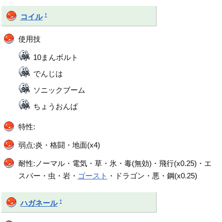
†
コイル
使用技
10まんボルト
でんじは
ソニックブーム
ちょうおんぱ
特性:
弱点:炎・格闘・地面(x4)
耐性:ノーマル・電気・草・氷・毒(無効)・飛行(x0.25)・エ
スパー・虫・岩・
ゴースト
・ドラゴン・悪・鋼(x0.25)
†
ハガネール