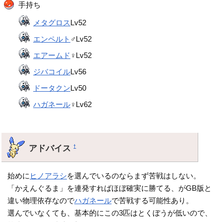
手持ち
メタグロス
Lv52
エンペルト
♂Lv52
エアームド
♀Lv52
ジバコイル
Lv56
ドータクン
Lv50
ハガネール
♀Lv62
アドバイス
†
始めに
ヒノアラシ
を選んでいるのならまず苦戦はしない。
「かえんぐるま」を連発すればほぼ確実に勝てる、がGB版と
違い物理依存なので
ハガネール
で苦戦する可能性あり。
選んでいなくても、基本的にこの3匹はとくぼうが低いので、