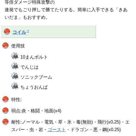
等倍ダメージ特殊攻撃の
連発でもごり押しで勝てたりする。簡単に入手できる「きあ
いだま」もおすすめ。
†
コイル
使用技
10まんボルト
でんじは
ソニックブーム
ちょうおんぱ
特性:
弱点:炎・格闘・地面(x4)
耐性:ノーマル・電気・草・氷・毒(無効)・飛行(x0.25)・エ
スパー・虫・岩・
ゴースト
・ドラゴン・悪・鋼(x0.25)