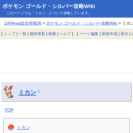
ポケモン ゴールド・シルバー攻略Wiki
このページでは「ミカン」について攻略しています。
ZAPAnet総合情報局
>
ポケモン ゴールド・シルバー攻略Wiki
> ミカ
[
トップ
|
一覧
|
最終更新
|
検索
|
ヘルプ
] [
ページ編集
|
新規作成
|
差分
|
ミカン
†
TOP
ミカン