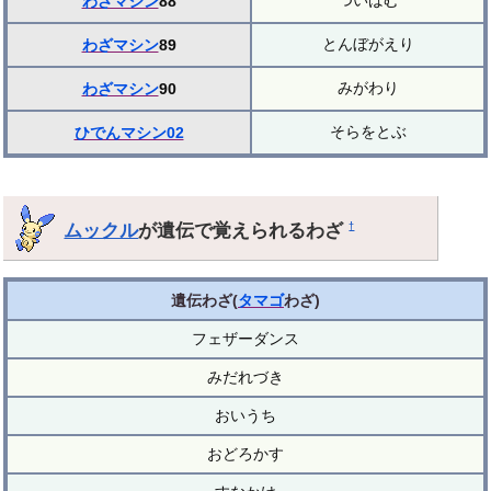
ついばむ
わざマシン
88
とんぼがえり
わざマシン
89
みがわり
わざマシン
90
そらをとぶ
ひでんマシン02
ムックル
が遺伝で覚えられるわざ
†
遺伝わざ(
タマゴ
わざ)
フェザーダンス
みだれづき
おいうち
おどろかす