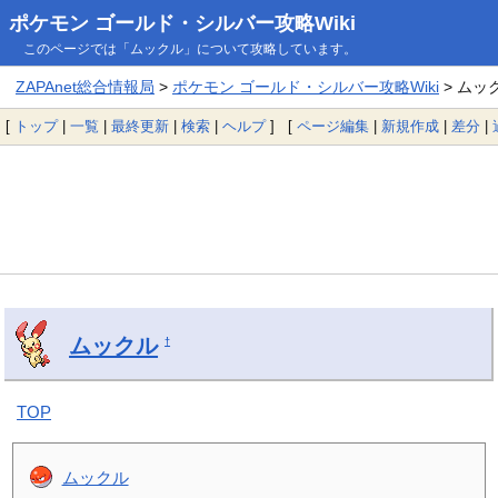
ポケモン ゴールド・シルバー攻略Wiki
このページでは「ムックル」について攻略しています。
ZAPAnet総合情報局
>
ポケモン ゴールド・シルバー攻略Wiki
> ムッ
[
トップ
|
一覧
|
最終更新
|
検索
|
ヘルプ
] [
ページ編集
|
新規作成
|
差分
|
ムックル
†
TOP
ムックル