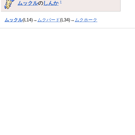
ムックル
の
しんか
†
ムックル
(L14)→
ムクバード
(L34)→
ムクホーク