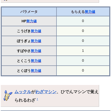
パラメータ
もらえる
努力値
0
HP
努力値
0
こうげき
努力値
0
ぼうぎょ
努力値
1
すばやさ
努力値
0
とくこう
努力値
0
とくぼう
努力値
ムックル
が
わざマシン
、ひでんマシンで覚え
られるわざ
†