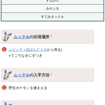
すなかけ
みやぶる
すてみタックル
ムックル
の出現場所
†
ニビシティ
(
2ばんどうろ
から周る)
※てごろなきにずつき
ムックル
の入手方法
†
野生ポケモンを捕まえる