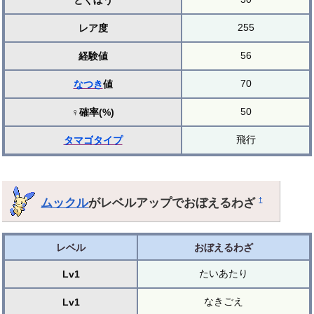
とくぼう
255
レア度
56
経験値
70
なつき
値
50
♀確率(%)
飛行
タマゴ
タイプ
ムックル
がレベルアップでおぼえるわざ
†
レベル
おぼえるわざ
たいあたり
Lv1
なきごえ
Lv1