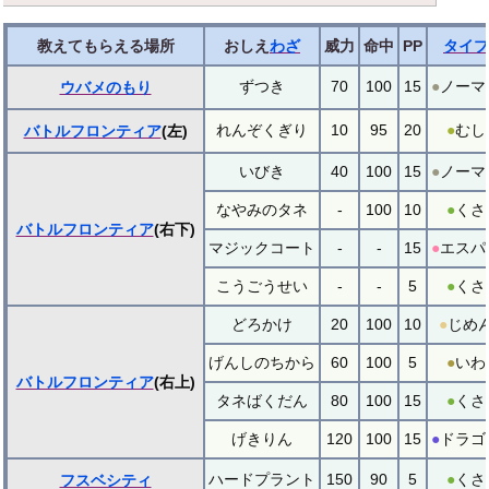
教えてもらえる場所
おしえ
わざ
威力
命中
PP
タイプ
ずつき
70
100
15
●
ノーマ
ウバメのもり
れんぞくぎり
10
95
20
●
むし
バトルフロンティア
(左)
いびき
40
100
15
●
ノーマ
なやみのタネ
-
100
10
●
くさ
バトルフロンティア
(右下)
マジックコート
-
-
15
●
エスパ
こうごうせい
-
-
5
●
くさ
どろかけ
20
100
10
●
じめ
げんしのちから
60
100
5
●
いわ
バトルフロンティア
(右上)
タネばくだん
80
100
15
●
くさ
げきりん
120
100
15
●
ドラゴ
ハードプラント
150
90
5
●
くさ
フスベシティ