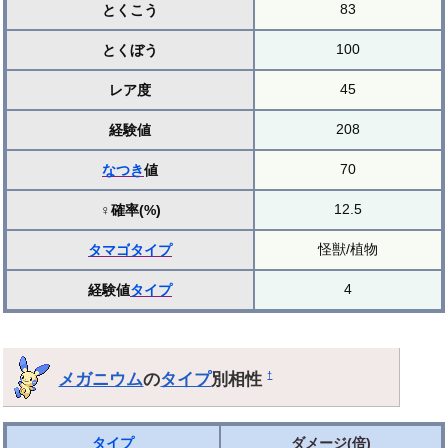
83
とくこう
100
とくぼう
45
レア度
208
経験値
70
なつき
値
12.5
♀確率(%)
怪獣/植物
タマゴ
タイプ
4
経験値
タイプ
メガニウム
の
タイプ
別相性
†
タイプ
ダメージ(倍)