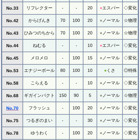
リフレクター
-
-
20
●
エスパー
◇変化
No.33
からげんき
70
100
20
●
ノーマル
☆物理
No.42
ひみつのちから
70
100
20
●
ノーマル
☆物理
No.43
ねむる
-
-
10
●
エスパー
◇変化
No.44
メロメロ
-
100
15
●
ノーマル
◇変化
No.45
エナジーボール
80
100
10
●
くさ
◎特殊
No.53
こらえる
-
-
10
●
ノーマル
◇変化
No.58
ギガインパクト
150
90
5
●
ノーマル
☆物理
No.68
フラッシュ
-
100
20
●
ノーマル
◇変化
No.70
つるぎのまい
-
-
30
●
ノーマル
◇変化
No.75
ゆうわく
-
100
20
●
ノーマル
◇変化
No.78