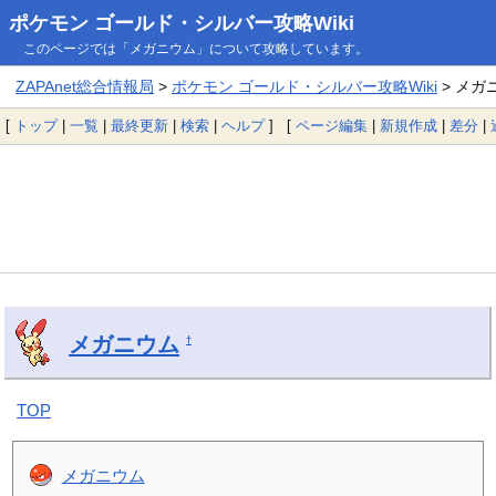
ポケモン ゴールド・シルバー攻略Wiki
このページでは「メガニウム」について攻略しています。
ZAPAnet総合情報局
>
ポケモン ゴールド・シルバー攻略Wiki
> メガ
[
トップ
|
一覧
|
最終更新
|
検索
|
ヘルプ
] [
ページ編集
|
新規作成
|
差分
|
メガニウム
†
TOP
メガニウム