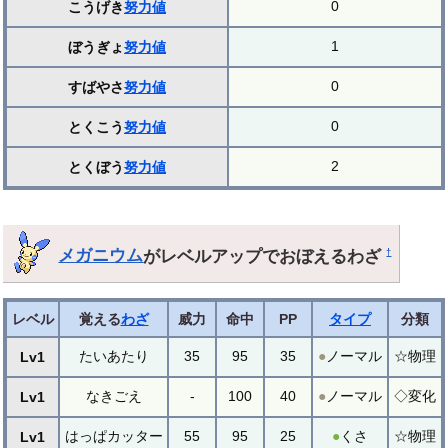
0
こうげき
努力値
1
ぼうぎょ
努力値
0
すばやさ
努力値
0
とくこう
努力値
2
とくぼう
努力値
メガニウム
がレベルアップでおぼえるわざ
†
レベル
覚える
わざ
威力
命中
PP
タイプ
分類
たいあたり
35
95
35
●
ノーマル
☆物理
Lv1
なきごえ
-
100
40
●
ノーマル
◇変化
Lv1
はっぱカッター
55
95
25
●
くさ
☆物理
Lv1