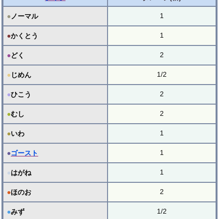
1
●
ノーマル
1
●
かくとう
2
●
どく
1/2
●
じめん
2
●
ひこう
2
●
むし
1
●
いわ
1
●
ゴースト
1
●
はがね
2
●
ほのお
1/2
●
みず