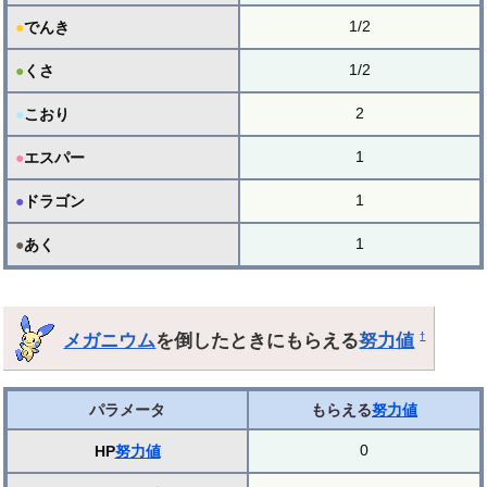
1/2
●
でんき
1/2
●
くさ
2
●
こおり
1
●
エスパー
1
●
ドラゴン
1
●
あく
メガニウム
を倒したときにもらえる
努力値
†
パラメータ
もらえる
努力値
0
HP
努力値