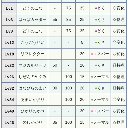
どくのこな
-
75
35
●
どく
◇変化
Lv1
はっぱカッター
55
95
25
●
くさ
☆物理
Lv6
どくのこな
-
75
35
●
どく
◇変化
Lv9
こうごうせい
-
-
5
●
くさ
◇変化
Lv12
リフレクター
-
-
20
●
エスパー
◇変化
Lv18
マジカルリーフ
60
-
20
●
くさ
◎特殊
Lv22
しぜんのめぐみ
-
100
15
●
ノーマル
☆物理
Lv26
はなびらのまい
90
100
20
●
くさ
◎特殊
Lv32
あまいかおり
-
100
20
●
ノーマル
◇変化
Lv34
ひかりのかべ
-
-
30
●
エスパー
◇変化
Lv40
のしかかり
85
100
15
●
ノーマル
☆物理
Lv46