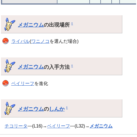
メガニウム
の出現場所
†
ライバル
(
ワニノコ
を選んだ場合)
メガニウム
の入手方法
†
ベイリーフ
を進化
メガニウム
の
しんか
†
チコリータ
―(L16)→
ベイリーフ
―(L32)→
メガニウム