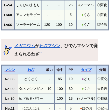
しんぴのまもり
-
-
25
●
ノーマル
◇変化
Lv54
アロマセラピー
-
-
5
●
くさ
◇変化
Lv60
ソーラービーム
120
100
10
●
くさ
◎特殊
Lv66
メガニウム
が
わざマシン
、ひでんマシンで覚
えられるわざ
†
マシン
わざ
威力
命中
PP
タイプ
分類
どくどく
-
85
10
●
どく
◇変化
No.06
タネマシンガン
10
100
30
●
くさ
☆物理
No.09
めざめるパワー
-
100
15
(
●
ノーマル)
◎特殊
No.10
にほんばれ
-
-
5
●
ほのお
◇変化
No.11