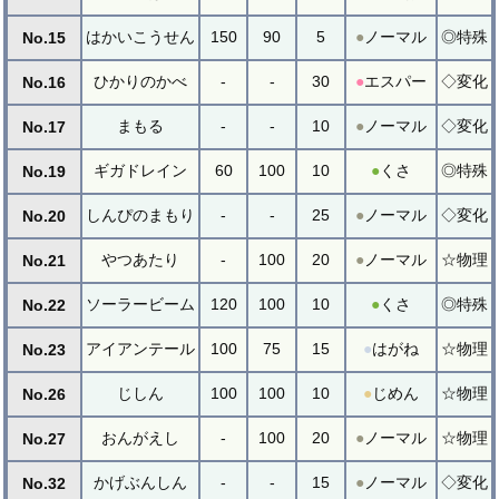
はかいこうせん
150
90
5
●
ノーマル
◎特殊
No.15
ひかりのかべ
-
-
30
●
エスパー
◇変化
No.16
まもる
-
-
10
●
ノーマル
◇変化
No.17
ギガドレイン
60
100
10
●
くさ
◎特殊
No.19
しんぴのまもり
-
-
25
●
ノーマル
◇変化
No.20
やつあたり
-
100
20
●
ノーマル
☆物理
No.21
ソーラービーム
120
100
10
●
くさ
◎特殊
No.22
アイアンテール
100
75
15
●
はがね
☆物理
No.23
じしん
100
100
10
●
じめん
☆物理
No.26
おんがえし
-
100
20
●
ノーマル
☆物理
No.27
かげぶんしん
-
-
15
●
ノーマル
◇変化
No.32