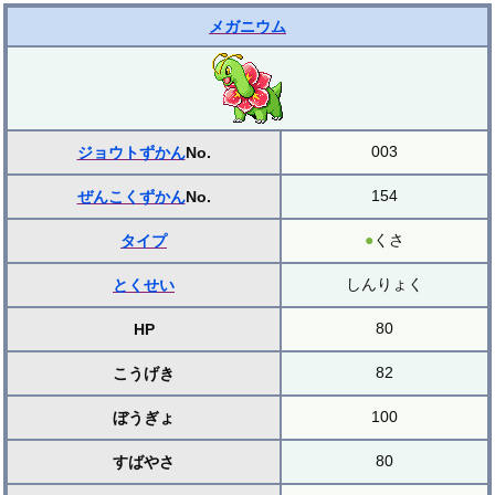
メガニウム
003
ジョウトずかん
No.
154
ぜんこくずかん
No.
●
くさ
タイプ
しんりょく
とくせい
80
HP
82
こうげき
100
ぼうぎょ
80
すばやさ