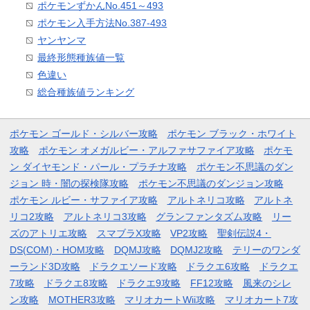
ポケモンずかんNo.451～493
ポケモン入手方法No.387-493
ヤンヤンマ
最終形態種族値一覧
色違い
総合種族値ランキング
ポケモン ゴールド・シルバー攻略
ポケモン ブラック・ホワイト
攻略
ポケモン オメガルビー・アルファサファイア攻略
ポケモ
ン ダイヤモンド・パール・プラチナ攻略
ポケモン不思議のダン
ジョン 時・闇の探検隊攻略
ポケモン不思議のダンジョン攻略
ポケモン ルビー・サファイア攻略
アルトネリコ攻略
アルトネ
リコ2攻略
アルトネリコ3攻略
グランファンタズム攻略
リー
ズのアトリエ攻略
スマブラX攻略
VP2攻略
聖剣伝説4・
DS(COM)・HOM攻略
DQMJ攻略
DQMJ2攻略
テリーのワンダ
ーランド3D攻略
ドラクエソード攻略
ドラクエ6攻略
ドラクエ
7攻略
ドラクエ8攻略
ドラクエ9攻略
FF12攻略
風来のシレ
ン攻略
MOTHER3攻略
マリオカートWii攻略
マリオカート7攻