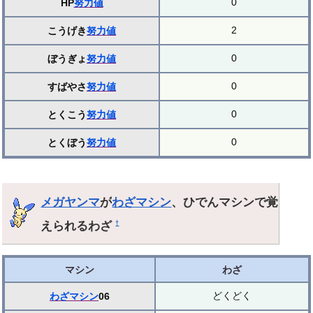
0
HP
努力値
2
こうげき
努力値
0
ぼうぎょ
努力値
0
すばやさ
努力値
0
とくこう
努力値
0
とくぼう
努力値
メガヤンマ
が
わざマシン
、ひでんマシンで覚
えられるわざ
†
マシン
わざ
どくどく
わざマシン
06