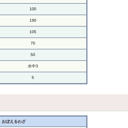
100
190
105
70
50
水中3
5
おぼえるわざ