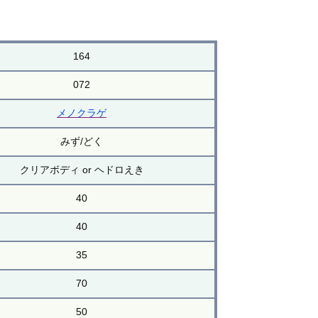
164
072
メノクラゲ
みず/どく
クリアボディ or ヘドロえき
40
40
35
70
50