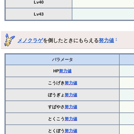
Lv40
Lv43
メノクラゲ
を倒したときにもらえる
努力値
†
パラメータ
HP
努力値
こうげき
努力値
ぼうぎょ
努力値
すばやさ
努力値
とくこう
努力値
とくぼう
努力値