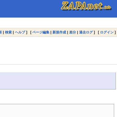
新
|
検索
|
ヘルプ
] [
ページ編集
|
新規作成
|
差分
|
過去ログ
] [
ログイン
]