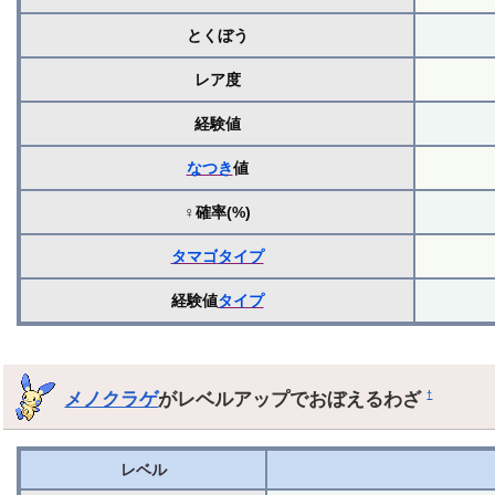
とくぼう
レア度
経験値
なつき
値
♀確率(%)
タマゴ
タイプ
経験値
タイプ
メノクラゲ
がレベルアップでおぼえるわざ
†
レベル