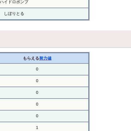
ハイドロポンプ
しぼりとる
もらえる
努力値
0
0
0
0
0
1