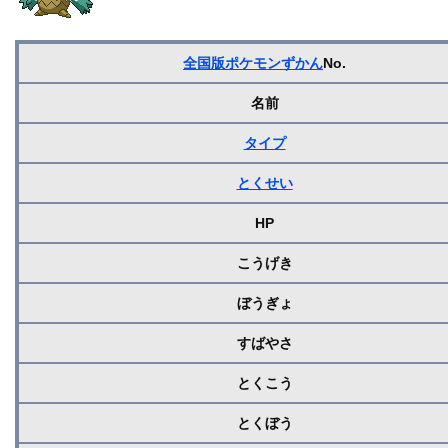
全国版ポケモンずかん
No.
名前
タイプ
とくせい
HP
こうげき
ぼうぎょ
すばやさ
とくこう
とくぼう