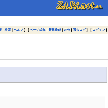
新
|
検索
|
ヘルプ
] [
ページ編集
|
新規作成
|
差分
|
過去ログ
] [
ログイン
]