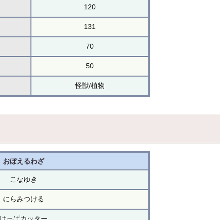
120
131
70
50
怪獣/植物
おぼえるわざ
こなゆき
にらみつける
はっぱカッター