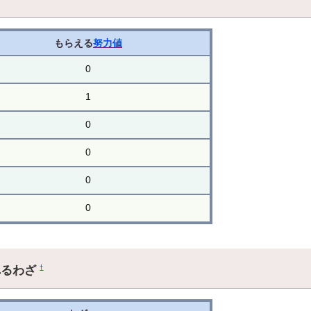
もらえる
努力値
0
1
0
0
0
0
れるわざ
†