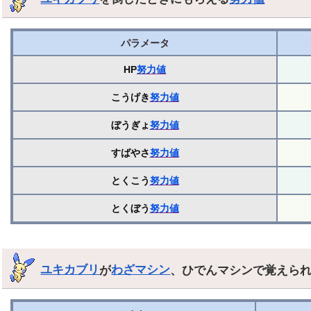
パラメータ
HP
努力値
こうげき
努力値
ぼうぎょ
努力値
すばやさ
努力値
とくこう
努力値
とくぼう
努力値
ユキカブリ
が
わざマシン
、ひでんマシンで覚えら