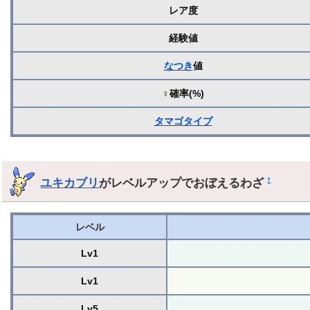
レア度
経験値
なつき
値
♀確率(%)
タマゴ
タイプ
ユキカブリ
がレベルアップでおぼえるわざ
†
レベル
Lv1
Lv1
Lv5