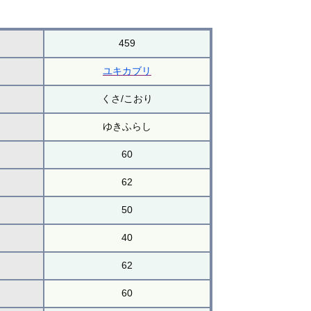
459
ユキカブリ
くさ/こおり
ゆきふらし
60
62
50
40
62
60