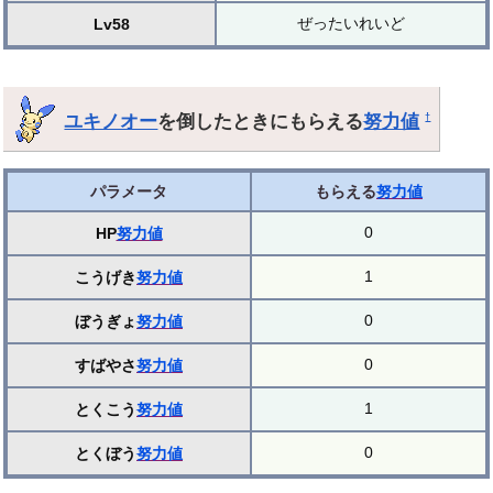
ぜったいれいど
Lv58
ユキノオー
を倒したときにもらえる
努力値
†
パラメータ
もらえる
努力値
0
HP
努力値
1
こうげき
努力値
0
ぼうぎょ
努力値
0
すばやさ
努力値
1
とくこう
努力値
0
とくぼう
努力値