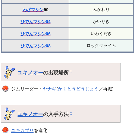
みがわり
わざマシン
90
かいりき
ひでんマシン04
いわくだき
ひでんマシン06
ロッククライム
ひでんマシン08
ユキノオー
の出現場所
†
ジムリーダー・
ヤナギ
(
かくとうどうじょう
／再戦)
ユキノオー
の入手方法
†
ユキカブリ
を進化