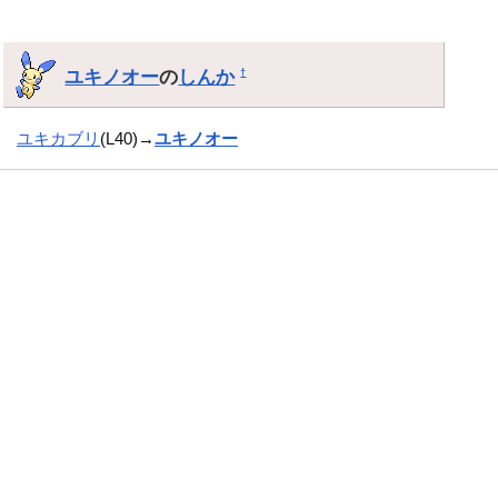
ユキノオー
の
しんか
†
ユキカブリ
(L40)→
ユキノオー