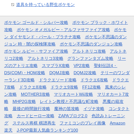
道具を持っている野生ポケモン
ポケモン ゴールド・シルバー攻略
ポケモン ブラック・ホワイト
攻略
ポケモン オメガルビー・アルファサファイア攻略
ポケモ
ン ダイヤモンド・パール・プラチナ攻略
ポケモン不思議のダン
ジョン 時・闇の探検隊攻略
ポケモン不思議のダンジョン攻略
ポケモン ルビー・サファイア攻略
アルトネリコ攻略
アルトネ
リコ2攻略
アルトネリコ3攻略
グランファンタズム攻略
リー
ズのアトリエ攻略
スマブラX攻略
VP2攻略
聖剣伝説4・
DS(COM)・HOM攻略
DQMJ攻略
DQMJ2攻略
テリーのワンダ
ーランド3D攻略
ドラクエソード攻略
ドラクエ6攻略
ドラクエ
7攻略
ドラクエ8攻略
ドラクエ9攻略
FF12攻略
風来のシレ
ン攻略
MOTHER3攻略
マリオカートWii攻略
マリオカート7攻
略
MHP2G攻略
レイトン教授と不思議な町攻略
悪魔の箱攻
略
最後の時間旅行攻略
魔神の笛攻略
イヅナ攻略
コンタクト
攻略
カードヒーロー攻略
ZAPAブログ2.0
色読みトレーニン
グ
ステルス将棋 棋譜再生
ファミコンのプレイ画像
Amazon
楽天
J-POP最新人気曲ランキング100