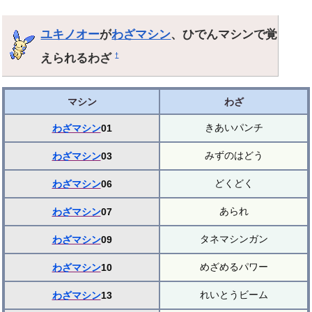
ユキノオー
が
わざマシン
、ひでんマシンで覚
えられるわざ
†
マシン
わざ
きあいパンチ
わざマシン
01
みずのはどう
わざマシン
03
どくどく
わざマシン
06
あられ
わざマシン
07
タネマシンガン
わざマシン
09
めざめるパワー
わざマシン
10
れいとうビーム
わざマシン
13