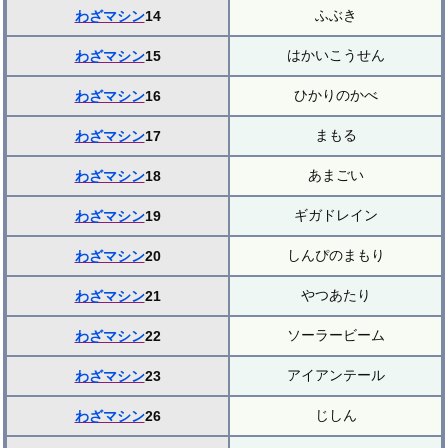
ふぶき
わざマシン
14
はかいこうせん
わざマシン
15
ひかりのかべ
わざマシン
16
まもる
わざマシン
17
あまごい
わざマシン
18
ギガドレイン
わざマシン
19
しんぴのまもり
わざマシン
20
やつあたり
わざマシン
21
ソーラービーム
わざマシン
22
アイアンテール
わざマシン
23
じしん
わざマシン
26