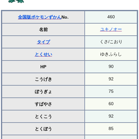
460
全国版ポケモンずかん
No.
ユキノオー
名前
くさ/こおり
タイプ
ゆきふらし
とくせい
90
HP
92
こうげき
75
ぼうぎょ
60
すばやさ
92
とくこう
85
とくぼう