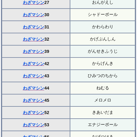
おんがえし
わざマシン
27
シャドーボール
わざマシン
30
かわらわり
わざマシン
31
かげぶんしん
わざマシン
32
がんせきふうじ
わざマシン
39
からげんき
わざマシン
42
ひみつのちから
わざマシン
43
ねむる
わざマシン
44
メロメロ
わざマシン
45
きあいだま
わざマシン
52
エナジーボール
わざマシン
53
なげつける