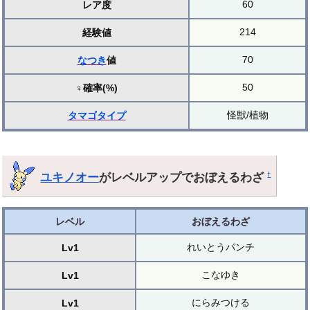
60
レア度
214
経験値
70
なつき
値
50
♀確率(%)
怪獣/植物
タマゴ
タイプ
ユキノオー
がレベルアップでおぼえるわざ
†
レベル
おぼえるわざ
れいとうパンチ
Lv1
こなゆき
Lv1
にらみつける
Lv1