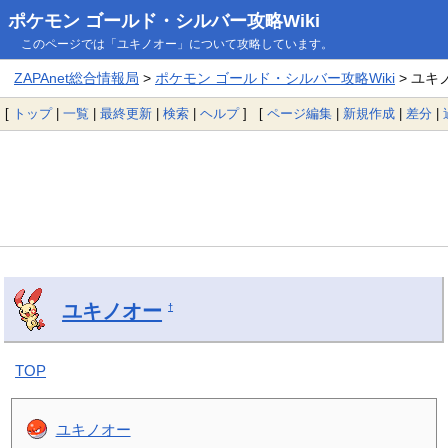
ポケモン ゴールド・シルバー攻略Wiki
このページでは「ユキノオー」について攻略しています。
ZAPAnet総合情報局
>
ポケモン ゴールド・シルバー攻略Wiki
> ユキ
[
トップ
|
一覧
|
最終更新
|
検索
|
ヘルプ
] [
ページ編集
|
新規作成
|
差分
|
ユキノオー
†
TOP
ユキノオー