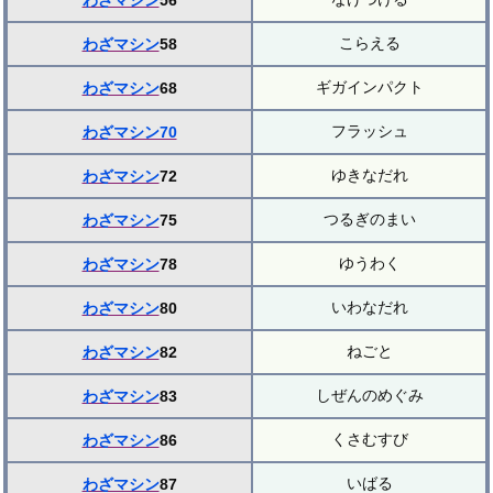
わざマシン
56
こらえる
わざマシン
58
ギガインパクト
わざマシン
68
フラッシュ
わざマシン70
ゆきなだれ
わざマシン
72
つるぎのまい
わざマシン
75
ゆうわく
わざマシン
78
いわなだれ
わざマシン
80
ねごと
わざマシン
82
しぜんのめぐみ
わざマシン
83
くさむすび
わざマシン
86
いばる
わざマシン
87