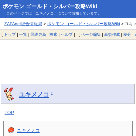
ポケモン ゴールド・シルバー攻略Wiki
このページでは「ユキメノコ」について攻略しています。
ZAPAnet総合情報局
>
ポケモン ゴールド・シルバー攻略Wiki
> ユキ
[
トップ
|
一覧
|
最終更新
|
検索
|
ヘルプ
] [
ページ編集
|
新規作成
|
差分
|
ユキメノコ
†
TOP
ユキメノコ