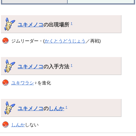
ユキメノコ
の出現場所
†
ジムリーダー・(
かくとうどうじょう
／再戦)
ユキメノコ
の入手方法
†
ユキワラシ
♀を進化
ユキメノコ
の
しんか
†
しんか
しない