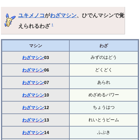
ユキメノコ
が
わざマシン
、ひでんマシンで覚
えられるわざ
†
マシン
わざ
みずのはどう
わざマシン
03
どくどく
わざマシン
06
あられ
わざマシン
07
めざめるパワー
わざマシン
10
ちょうはつ
わざマシン
12
れいとうビーム
わざマシン
13
ふぶき
わざマシン
14