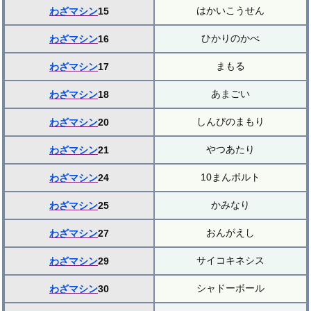
はかいこうせん
わざマシン
15
ひかりのかべ
わざマシン
16
まもる
わざマシン
17
あまごい
わざマシン
18
しんぴのまもり
わざマシン
20
やつあたり
わざマシン
21
10まんボルト
わざマシン
24
かみなり
わざマシン
25
おんがえし
わざマシン
27
サイコキネシス
わざマシン
29
シャドーボール
わざマシン
30