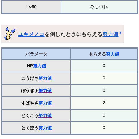
みちづれ
Lv59
ユキメノコ
を倒したときにもらえる
努力値
†
パラメータ
もらえる
努力値
0
HP
努力値
0
こうげき
努力値
0
ぼうぎょ
努力値
2
すばやさ
努力値
0
とくこう
努力値
0
とくぼう
努力値