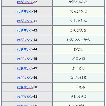
かげぶんしん
わざマシン
32
でんげきは
わざマシン
34
いちゃもん
わざマシン
41
からげんき
わざマシン
42
ひみつのちから
わざマシン
43
ねむる
わざマシン
44
メロメロ
わざマシン
45
よこどり
わざマシン
49
なげつける
わざマシン
56
こらえる
わざマシン
58
さしおさえ
わざマシン
63
しっぺがえし