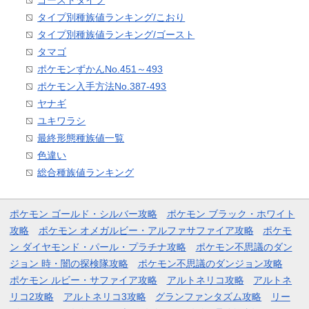
ゴーストタイプ
タイプ別種族値ランキング/こおり
タイプ別種族値ランキング/ゴースト
タマゴ
ポケモンずかんNo.451～493
ポケモン入手方法No.387-493
ヤナギ
ユキワラシ
最終形態種族値一覧
色違い
総合種族値ランキング
ポケモン ゴールド・シルバー攻略
ポケモン ブラック・ホワイト
攻略
ポケモン オメガルビー・アルファサファイア攻略
ポケモ
ン ダイヤモンド・パール・プラチナ攻略
ポケモン不思議のダン
ジョン 時・闇の探検隊攻略
ポケモン不思議のダンジョン攻略
ポケモン ルビー・サファイア攻略
アルトネリコ攻略
アルトネ
リコ2攻略
アルトネリコ3攻略
グランファンタズム攻略
リー