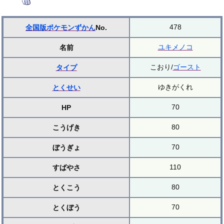
478
全国版ポケモンずかん
No.
ユキメノコ
名前
こおり/
ゴースト
タイプ
ゆきがくれ
とくせい
70
HP
80
こうげき
70
ぼうぎょ
110
すばやさ
80
とくこう
70
とくぼう