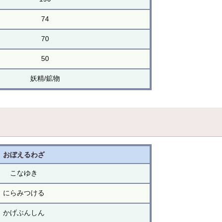
74
70
50
妖精/鉱物
おぼえるわざ
こなゆき
にらみつける
かげぶんしん