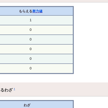
もらえる
努力値
1
0
0
0
0
0
れるわざ
†
わざ