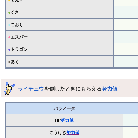
●
くさ
●
こおり
●
エスパー
●
ドラゴン
●
あく
ライチュウ
を倒したときにもらえる
努力値
†
パラメータ
HP
努力値
こうげき
努力値