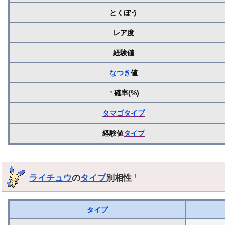
とくぼう
レア度
経験値
なつき
値
♀確率(%)
タマゴ
タイプ
経験値
タイプ
ライチュウ
の
タイプ
別相性
†
タイプ