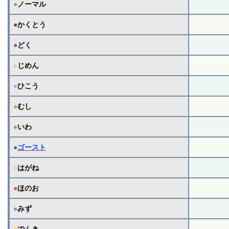
●
ノーマル
●
かくとう
●
どく
●
じめん
●
ひこう
●
むし
●
いわ
●
ゴースト
●
はがね
●
ほのお
●
みず
●
でんき