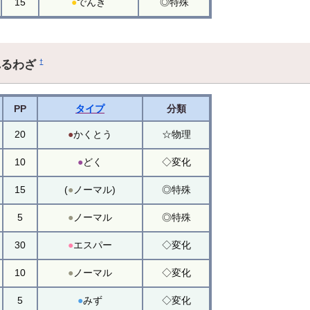
15
●
でんき
◎特殊
れるわざ
†
PP
タイプ
分類
20
●
かくとう
☆物理
10
●
どく
◇変化
15
(
●
ノーマル)
◎特殊
5
●
ノーマル
◎特殊
30
●
エスパー
◇変化
10
●
ノーマル
◇変化
5
●
みず
◇変化