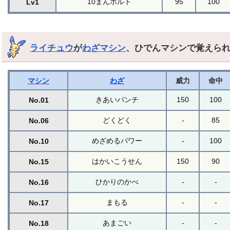
10まんボルト
95
100
Lv1
ライチュウ
が
わざマシン
、ひでんマシンで覚えら
マシン
わざ
威力
命中
きあいパンチ
150
100
No.01
どくどく
-
85
No.06
めざめるパワー
-
100
No.10
はかいこうせん
150
90
No.15
ひかりのかべ
-
-
No.16
まもる
-
-
No.17
あまごい
-
-
No.18