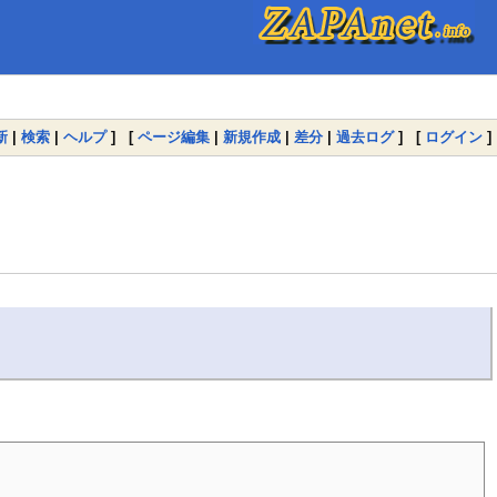
新
|
検索
|
ヘルプ
] [
ページ編集
|
新規作成
|
差分
|
過去ログ
] [
ログイン
]