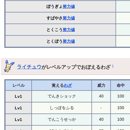
ぼうぎょ
努力値
すばやさ
努力値
とくこう
努力値
とくぼう
努力値
ライチュウ
がレベルアップでおぼえるわざ
†
レベル
覚える
わざ
威力
命中
でんきショック
40
100
Lv1
しっぽをふる
-
100
Lv1
でんこうせっか
40
100
Lv1