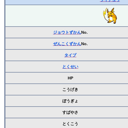
ジョウトずかん
No.
ぜんこくずかん
No.
タイプ
とくせい
HP
こうげき
ぼうぎょ
すばやさ
とくこう