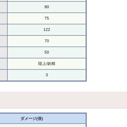
80
75
122
70
50
陸上/妖精
3
ダメージ(倍)