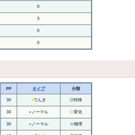
0
3
0
0
PP
タイプ
分類
30
●
でんき
◎特殊
30
●
ノーマル
◇変化
30
●
ノーマル
☆物理