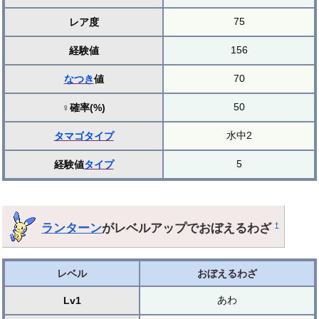
75
レア度
156
経験値
70
なつき
値
50
♀確率(%)
水中2
タマゴ
タイプ
5
経験値
タイプ
ランターン
がレベルアップでおぼえるわざ
†
レベル
おぼえるわざ
あわ
Lv1