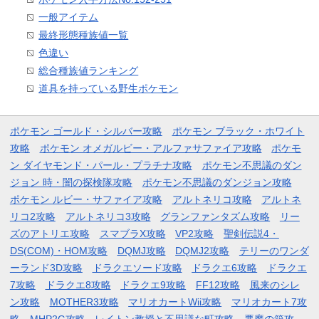
一般アイテム
最終形態種族値一覧
色違い
総合種族値ランキング
道具を持っている野生ポケモン
ポケモン ゴールド・シルバー攻略
ポケモン ブラック・ホワイト
攻略
ポケモン オメガルビー・アルファサファイア攻略
ポケモ
ン ダイヤモンド・パール・プラチナ攻略
ポケモン不思議のダン
ジョン 時・闇の探検隊攻略
ポケモン不思議のダンジョン攻略
ポケモン ルビー・サファイア攻略
アルトネリコ攻略
アルトネ
リコ2攻略
アルトネリコ3攻略
グランファンタズム攻略
リー
ズのアトリエ攻略
スマブラX攻略
VP2攻略
聖剣伝説4・
DS(COM)・HOM攻略
DQMJ攻略
DQMJ2攻略
テリーのワンダ
ーランド3D攻略
ドラクエソード攻略
ドラクエ6攻略
ドラクエ
7攻略
ドラクエ8攻略
ドラクエ9攻略
FF12攻略
風来のシレ
ン攻略
MOTHER3攻略
マリオカートWii攻略
マリオカート7攻