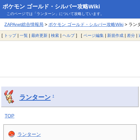
ポケモン ゴールド・シルバー攻略Wiki
このページでは「ランターン」について攻略しています。
ZAPAnet総合情報局
>
ポケモン ゴールド・シルバー攻略Wiki
> ラン
[
トップ
|
一覧
|
最終更新
|
検索
|
ヘルプ
] [
ページ編集
|
新規作成
|
差分
|
ランターン
†
TOP
ランターン