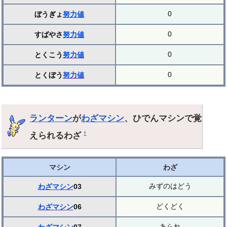
0
ぼうぎょ
努力値
0
すばやさ
努力値
0
とくこう
努力値
0
とくぼう
努力値
ランターン
が
わざマシン
、ひでんマシンで覚
えられるわざ
†
マシン
わざ
みずのはどう
わざマシン
03
どくどく
わざマシン
06
あられ