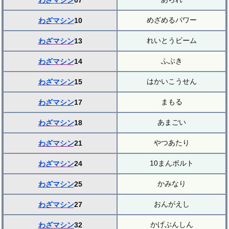
わざマシン
07
めざめるパワー
わざマシン
10
れいとうビーム
わざマシン
13
ふぶき
わざマシン
14
はかいこうせん
わざマシン
15
まもる
わざマシン
17
あまごい
わざマシン
18
やつあたり
わざマシン
21
10まんボルト
わざマシン
24
かみなり
わざマシン
25
おんがえし
わざマシン
27
かげぶんしん
わざマシン
32