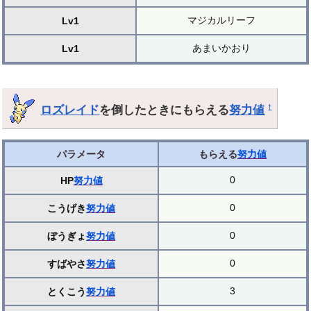
マジカルリーフ
Lv1
あまいかおり
Lv1
ロズレイド
を倒したときにもらえる
努力値
†
パラメータ
もらえる
努力値
0
HP
努力値
0
こうげき
努力値
0
ぼうぎょ
努力値
0
すばやさ
努力値
3
とくこう
努力値