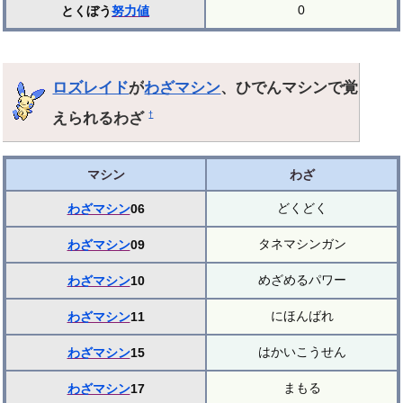
0
とくぼう
努力値
ロズレイド
が
わざマシン
、ひでんマシンで覚
えられるわざ
†
マシン
わざ
どくどく
わざマシン
06
タネマシンガン
わざマシン
09
めざめるパワー
わざマシン
10
にほんばれ
わざマシン
11
はかいこうせん
わざマシン
15
まもる
わざマシン
17