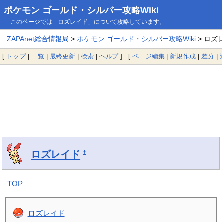
ポケモン ゴールド・シルバー攻略Wiki
このページでは「ロズレイド」について攻略しています。
ZAPAnet総合情報局
>
ポケモン ゴールド・シルバー攻略Wiki
> ロズ
[
トップ
|
一覧
|
最終更新
|
検索
|
ヘルプ
] [
ページ編集
|
新規作成
|
差分
|
ロズレイド
†
TOP
ロズレイド