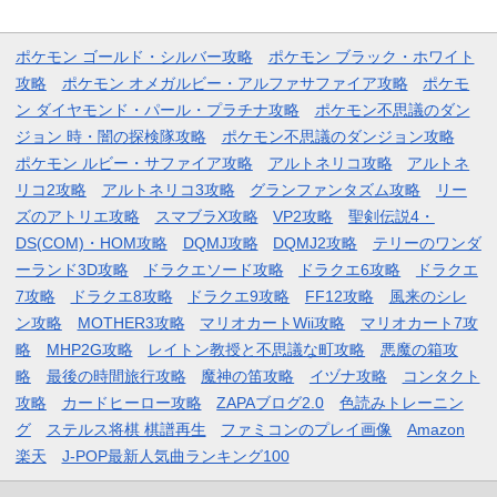
ポケモン ゴールド・シルバー攻略
ポケモン ブラック・ホワイト
攻略
ポケモン オメガルビー・アルファサファイア攻略
ポケモ
ン ダイヤモンド・パール・プラチナ攻略
ポケモン不思議のダン
ジョン 時・闇の探検隊攻略
ポケモン不思議のダンジョン攻略
ポケモン ルビー・サファイア攻略
アルトネリコ攻略
アルトネ
リコ2攻略
アルトネリコ3攻略
グランファンタズム攻略
リー
ズのアトリエ攻略
スマブラX攻略
VP2攻略
聖剣伝説4・
DS(COM)・HOM攻略
DQMJ攻略
DQMJ2攻略
テリーのワンダ
ーランド3D攻略
ドラクエソード攻略
ドラクエ6攻略
ドラクエ
7攻略
ドラクエ8攻略
ドラクエ9攻略
FF12攻略
風来のシレ
ン攻略
MOTHER3攻略
マリオカートWii攻略
マリオカート7攻
略
MHP2G攻略
レイトン教授と不思議な町攻略
悪魔の箱攻
略
最後の時間旅行攻略
魔神の笛攻略
イヅナ攻略
コンタクト
攻略
カードヒーロー攻略
ZAPAブログ2.0
色読みトレーニン
グ
ステルス将棋 棋譜再生
ファミコンのプレイ画像
Amazon
楽天
J-POP最新人気曲ランキング100