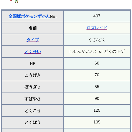
407
全国版ポケモンずかん
No.
ロズレイド
名前
くさ/どく
タイプ
しぜんかいふく or どくのトゲ
とくせい
60
HP
70
こうげき
55
ぼうぎょ
90
すばやさ
125
とくこう
105
とくぼう