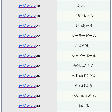
あまごい
わざマシン
18
ギガドレイン
わざマシン
19
やつあたり
わざマシン
21
ソーラービーム
わざマシン
22
おんがえし
わざマシン
27
シャドーボール
わざマシン
30
かげぶんしん
わざマシン
32
ヘドロばくだん
わざマシン
36
からげんき
わざマシン
42
ひみつのちから
わざマシン
43
ねむる
わざマシン
44