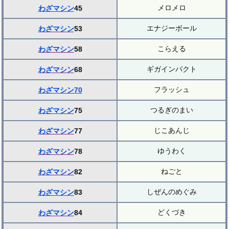
メロメロ
わざマシン
45
エナジーボール
わざマシン
53
こらえる
わざマシン
58
ギガインパクト
わざマシン
68
フラッシュ
わざマシン70
つるぎのまい
わざマシン
75
じこあんじ
わざマシン
77
ゆうわく
わざマシン
78
ねごと
わざマシン
82
しぜんのめぐみ
わざマシン
83
どくづき
わざマシン
84