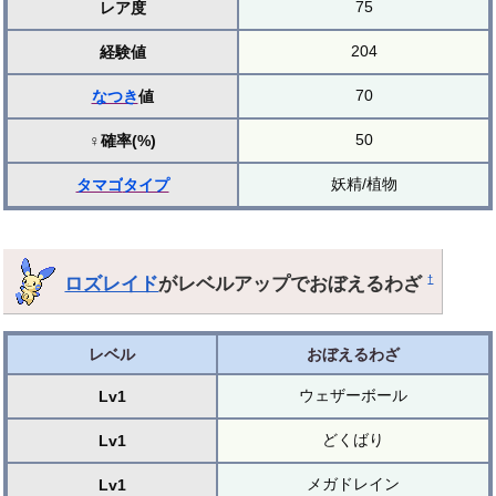
75
レア度
204
経験値
70
なつき
値
50
♀確率(%)
妖精/植物
タマゴ
タイプ
ロズレイド
がレベルアップでおぼえるわざ
†
レベル
おぼえるわざ
ウェザーボール
Lv1
どくばり
Lv1
メガドレイン
Lv1