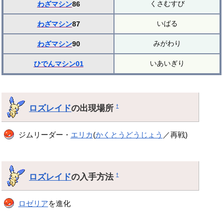
くさむすび
わざマシン
86
いばる
わざマシン
87
みがわり
わざマシン
90
いあいぎり
ひでんマシン01
ロズレイド
の出現場所
†
ジムリーダー・
エリカ
(
かくとうどうじょう
／再戦)
ロズレイド
の入手方法
†
ロゼリア
を進化