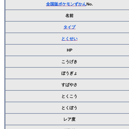
全国版ポケモンずかん
No.
名前
タイプ
とくせい
HP
こうげき
ぼうぎょ
すばやさ
とくこう
とくぼう
レア度