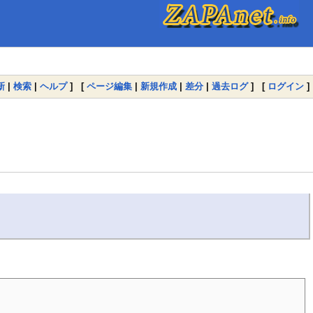
新
|
検索
|
ヘルプ
] [
ページ編集
|
新規作成
|
差分
|
過去ログ
] [
ログイン
]