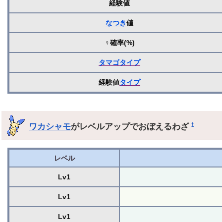
経験値
なつき
値
♀確率(%)
タマゴ
タイプ
経験値
タイプ
ワカシャモ
がレベルアップでおぼえるわざ
†
レベル
Lv1
Lv1
Lv1