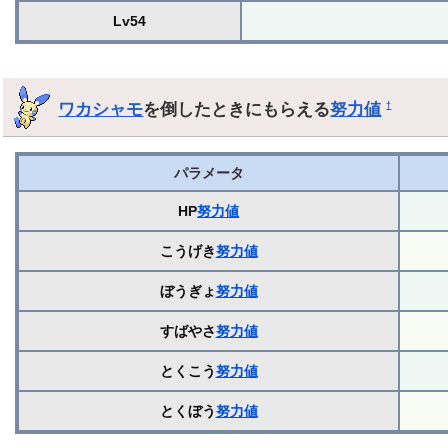
Lv54
ワカシャモ
を倒したときにもらえる
努力値
†
パラメータ
HP
努力値
こうげき
努力値
ぼうぎょ
努力値
すばやさ
努力値
とくこう
努力値
とくぼう
努力値