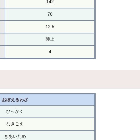
142
70
12.5
陸上
4
おぼえるわざ
ひっかく
なきごえ
きあいだめ