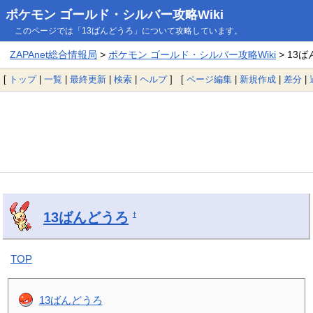
ポケモン ゴールド・シルバー攻略Wiki
このページでは「13ばんどうろ」について攻略しています。
ZAPAnet総合情報局
>
ポケモン ゴールド・シルバー攻略Wiki
> 13
[
トップ
|
一覧
|
最終更新
|
検索
|
ヘルプ
] [
ページ編集
|
新規作成
|
差分
|
13ばんどうろ
†
TOP
13ばんどうろ