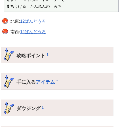
まちうける　たんれんの　みち
北東:
12ばんどうろ
南西:
14ばんどうろ
攻略ポイント
†
手に入る
アイテム
†
ダウジング
†