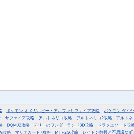
略
ポケモン オメガルビー・アルファサファイア攻略
ポケモン ダイ
ー・サファイア攻略
アルトネリコ攻略
アルトネリコ2攻略
アルトネ
略
DQMJ2攻略
テリーのワンダーランド3D攻略
ドラクエソード攻
ii攻略
マリオカート7攻略
MHP2G攻略
レイトン教授と不思議な町