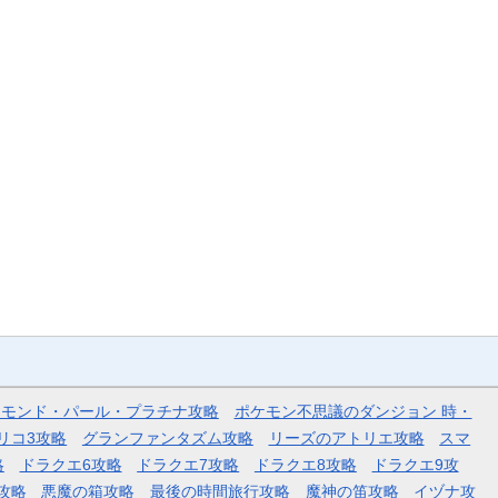
ヤモンド・パール・プラチナ攻略
ポケモン不思議のダンジョン 時・
リコ3攻略
グランファンタズム攻略
リーズのアトリエ攻略
スマ
略
ドラクエ6攻略
ドラクエ7攻略
ドラクエ8攻略
ドラクエ9攻
攻略
悪魔の箱攻略
最後の時間旅行攻略
魔神の笛攻略
イヅナ攻