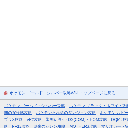
ポケモン ゴールド・シルバー攻略Wiki トップページに戻る
ポケモン ゴールド・シルバー攻略
ポケモン ブラック・ホワイト攻
闇の探検隊攻略
ポケモン不思議のダンジョン攻略
ポケモン ルビ
ブラX攻略
VP2攻略
聖剣伝説4・DS(COM)・HOM攻略
DQMJ攻
略
FF12攻略
風来のシレン攻略
MOTHER3攻略
マリオカートW