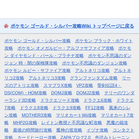
ポケモン ゴールド・シルバー攻略Wiki トップページに戻る
ポケモン ゴールド・シルバー攻略
ポケモン ブラック・ホワイト
攻略
ポケモン オメガルビー・アルファサファイア攻略
ポケモ
ン ダイヤモンド・パール・プラチナ攻略
ポケモン不思議のダン
ジョン 時・闇の探検隊攻略
ポケモン不思議のダンジョン攻略
ポケモン ルビー・サファイア攻略
アルトネリコ攻略
アルトネ
リコ2攻略
アルトネリコ3攻略
グランファンタズム攻略
リー
ズのアトリエ攻略
スマブラX攻略
VP2攻略
聖剣伝説4・
DS(COM)・HOM攻略
DQMJ攻略
DQMJ2攻略
テリーのワンダ
ーランド3D攻略
ドラクエソード攻略
ドラクエ6攻略
ドラクエ
7攻略
ドラクエ8攻略
ドラクエ9攻略
FF12攻略
風来のシレ
ン攻略
MOTHER3攻略
マリオカートWii攻略
マリオカート7攻
略
MHP2G攻略
レイトン教授と不思議な町攻略
悪魔の箱攻
略
最後の時間旅行攻略
魔神の笛攻略
イヅナ攻略
コンタクト
攻略
カードヒーロー攻略
ZAPAブログ2.0
色読みトレーニン