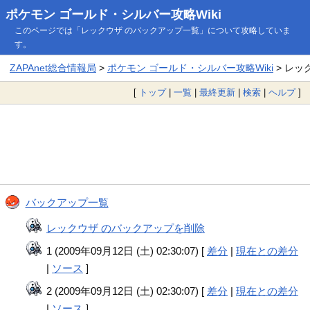
ポケモン ゴールド・シルバー攻略Wiki
このページでは「レックウザ のバックアップ一覧」について攻略していま
す。
ZAPAnet総合情報局
>
ポケモン ゴールド・シルバー攻略Wiki
> レッ
[
トップ
|
一覧
|
最終更新
|
検索
|
ヘルプ
]
バックアップ一覧
レックウザ のバックアップを削除
1 (2009年09月12日 (土) 02:30:07) [
差分
|
現在との差分
|
ソース
]
2 (2009年09月12日 (土) 02:30:07) [
差分
|
現在との差分
|
ソース
]