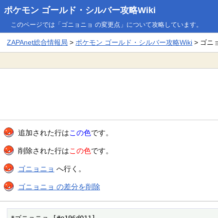
ポケモン ゴールド・シルバー攻略Wiki
このページでは「ゴニョニョ の変更点」について攻略しています。
ZAPAnet総合情報局
>
ポケモン ゴールド・シルバー攻略Wiki
> ゴニ
追加された行は
この色
です。
削除された行は
この色
です。
ゴニョニョ
へ行く。
ゴニョニョ の差分を削除