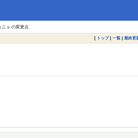
ョニョ の変更点
[
トップ
|
一覧
|
最終更