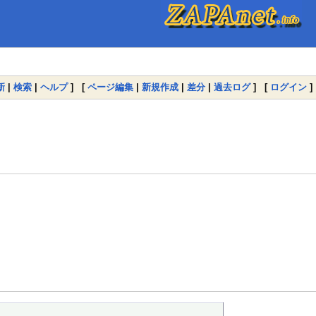
新
|
検索
|
ヘルプ
] [
ページ編集
|
新規作成
|
差分
|
過去ログ
] [
ログイン
]