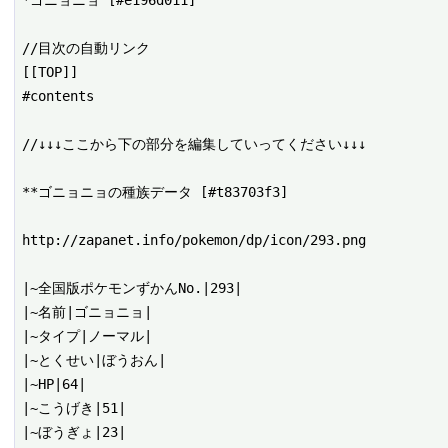
*ゴニョニョ [#e196d011]

//目次の自動リンク

[[TOP]]

#contents

//↓↓↓ここから下の部分を編集していってください↓↓↓

**ゴニョニョの種族データ [#t83703f3]

http://zapanet.info/pokemon/dp/icon/293.png

|~全国版ポケモンずかんNo.|293|

|~名前|ゴニョニョ|

|~タイプ|ノーマル|

|~とくせい|ぼうおん|

|~HP|64|

|~こうげき|51|

|~ぼうぎょ|23|
