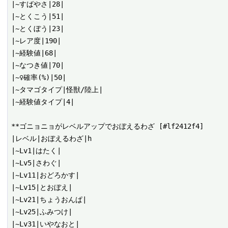
|~すばやさ|28|

|~とくこう|51|

|~とくぼう|23|

|~レア度|190|

|~経験値|68|

|~なつき値|70|

|~♀確率(%)|50|

|~タマゴタイプ|怪獣/陸上|

|~経験値タイプ|4|

**ゴニョニョがレベルアップでおぼえるわざ [#lf2412f4]

|レベル|おぼえるわざ|h

|~Lv1|はたく|

|~Lv5|さわぐ|

|~Lv11|おどろかす|

|~Lv15|とおぼえ|

|~Lv21|ちょうおんぱ|

|~Lv25|ふみつけ|

|~Lv31|いやなおと|
