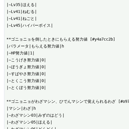
|~Lv35|ほえる|

|~Lv41|ねむる|

|~Lv41|ねごと|

|~Lv45|ハイパーボイス|

**ゴニョニョを倒したときにもらえる努力値 [#y4a7cc2b]

|パラメータ|もらえる努力値|h

|~HP努力値|1|

|~こうげき努力値|0|

|~ぼうぎょ努力値|0|

|~すばやさ努力値|0|

|~とくこう努力値|0|

|~とくぼう努力値|0|

**ゴニョニョがわざマシン、ひでんマシンで覚えられるわざ [#o9781
|マシン|わざ|h

|~わざマシン03|みずのはどう|

|~わざマシン05|ほえる|
