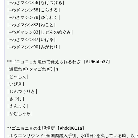
|~わざマシン56|なげつける|

|~わざマシン58|こらえる|

|~わざマシン78|ゆうわく|

|~わざマシン82|ねごと|

|~わざマシン83|しぜんのめぐみ|

|~わざマシン87|いばる|

|~わざマシン90|みがわり|

**ゴニョニョが遺伝で覚えられるわざ [#t96bba37]

|遺伝わざ(タマゴわざ)|h

|とっしん|

|いびき|

|じんつうりき|

|きつけ|

|えんまく|

|がむしゃら|

**ゴニョニョの出現場所 [#hdd0011a]

-ホウエンサウンド(全国図鑑入手後、水曜日)を流している時、以下