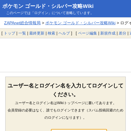
ポケモン ゴールド・シルバー攻略Wiki
このページでは「ログイン」について攻略しています。
ZAPAnet総合情報局
>
ポケモン ゴールド・シルバー攻略Wiki
> ログ
[
トップ
|
一覧
|
最終更新
|
検索
|
ヘルプ
] [
ページ編集
|
新規作成
|
差分
|
ユーザー名とログイン名を入力してログインして
ください。
ユーザー名とログイン名はWikiトップページに書いてあります。
会員登録の必要はなく、誰でもログインできます（スパム投稿回避のため
のログインになります）。