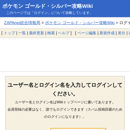
ポケモン ゴールド・シルバー攻略Wiki
このページでは「ログイン」について攻略しています。
ZAPAnet総合情報局
>
ポケモン ゴールド・シルバー攻略Wiki
> ログ
[
トップ
|
一覧
|
最終更新
|
検索
|
ヘルプ
] [
ページ編集
|
新規作成
|
差分
|
ユーザー名とログイン名を入力してログインして
ください。
ユーザー名とログイン名はWikiトップページに書いてあります。
会員登録の必要はなく、誰でもログインできます（スパム投稿回避のため
のログインになります）。