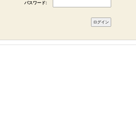
パスワード: