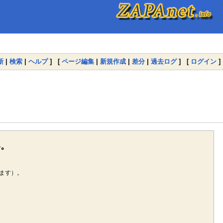
新
|
検索
|
ヘルプ
] [
ページ編集
|
新規作成
|
差分
|
過去ログ
] [
ログイン
]
い。
ます）。