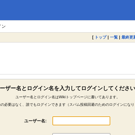
イン
[
トップ
|
一覧
|
最終更
ーザー名とログイン名を入力してログインしてくださ
ユーザー名とログイン名はWikiトップページに書いてあります。
録の必要はなく、誰でもログインできます（スパム投稿回避のためのログインになり
ユーザー名: