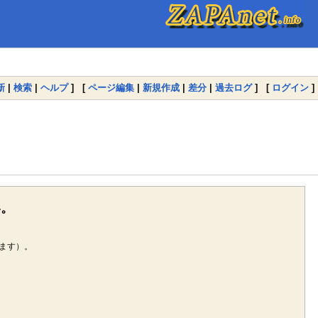
新
|
検索
|
ヘルプ
] [
ページ編集
|
新規作成
|
差分
|
過去ログ
] [
ログイン
]
い。
ます）。