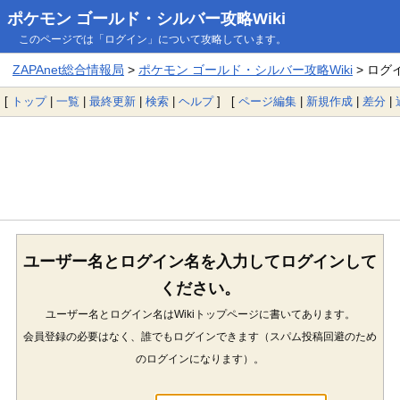
ポケモン ゴールド・シルバー攻略Wiki
このページでは「ログイン」について攻略しています。
ZAPAnet総合情報局
>
ポケモン ゴールド・シルバー攻略Wiki
> ログ
[
トップ
|
一覧
|
最終更新
|
検索
|
ヘルプ
] [
ページ編集
|
新規作成
|
差分
|
ユーザー名とログイン名を入力してログインして
ください。
ユーザー名とログイン名はWikiトップページに書いてあります。
会員登録の必要はなく、誰でもログインできます（スパム投稿回避のため
のログインになります）。