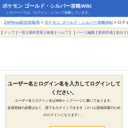
ポケモン ゴールド・シルバー攻略Wiki
このページでは「ログイン」について攻略しています。
ZAPAnet総合情報局
>
ポケモン ゴールド・シルバー攻略Wiki
> ログ
[
トップ
|
一覧
|
最終更新
|
検索
|
ヘルプ
] [
ページ編集
|
新規作成
|
差分
|
ユーザー名とログイン名を入力してログインして
ください。
ユーザー名とログイン名はWikiトップページに書いてあります。
会員登録の必要はなく、誰でもログインできます（スパム投稿回避のため
のログインになります）。