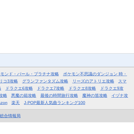
ヤモンド・パール・プラチナ攻略
ポケモン不思議のダンジョン 時・
リコ3攻略
グランファンタズム攻略
リーズのアトリエ攻略
スマ
略
ドラクエ6攻略
ドラクエ7攻略
ドラクエ8攻略
ドラクエ9攻
攻略
悪魔の箱攻略
最後の時間旅行攻略
魔神の笛攻略
イヅナ攻
zon
楽天
J-POP最新人気曲ランキング100
et総合情報局