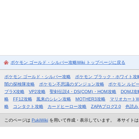
ポケモン ゴールド・シルバー攻略Wiki トップページに戻る
ポケモン ゴールド・シルバー攻略
ポケモン ブラック・ホワイト攻
闇の探検隊攻略
ポケモン不思議のダンジョン攻略
ポケモン ルビ
ブラX攻略
VP2攻略
聖剣伝説4・DS(COM)・HOM攻略
DQMJ攻
略
FF12攻略
風来のシレン攻略
MOTHER3攻略
マリオカートW
略
コンタクト攻略
カードヒーロー攻略
ZAPAブログ2.0
色読み
このページは
PukiWiki
を用いて作成・表示しています。 本サイトは