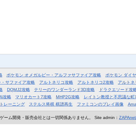
略
ポケモン オメガルビー・アルファサファイア攻略
ポケモン ダイ
ー・サファイア攻略
アルトネリコ攻略
アルトネリコ2攻略
アルトネ
略
DQMJ2攻略
テリーのワンダーランド3D攻略
ドラクエソード攻
ii攻略
マリオカート7攻略
MHP2G攻略
レイトン教授と不思議な町
トレーニング
ステルス将棋 棋譜再生
ファミコンのプレイ画像
Ama
ゲーム開発・販売会社とは一切関係ありません。
Site admin：
ZAPAn