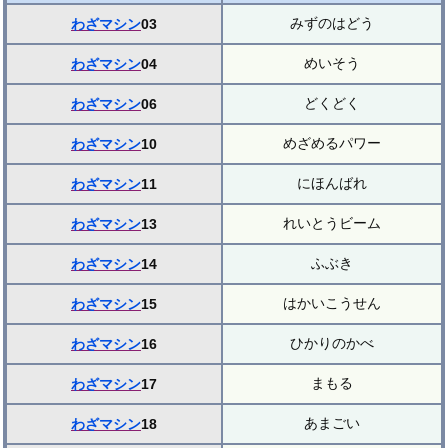
みずのはどう
わざマシン
03
めいそう
わざマシン
04
どくどく
わざマシン
06
めざめるパワー
わざマシン
10
にほんばれ
わざマシン
11
れいとうビーム
わざマシン
13
ふぶき
わざマシン
14
はかいこうせん
わざマシン
15
ひかりのかべ
わざマシン
16
まもる
わざマシン
17
あまごい
わざマシン
18