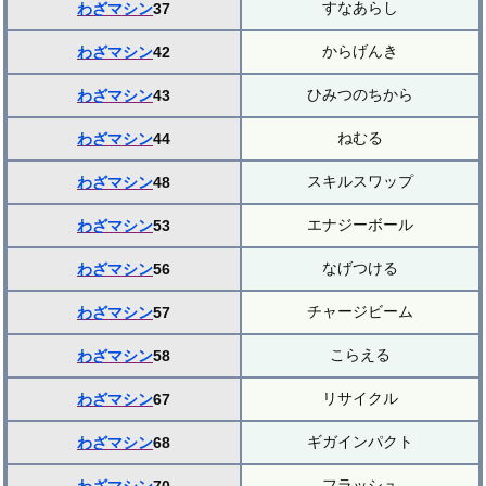
すなあらし
わざマシン
37
からげんき
わざマシン
42
ひみつのちから
わざマシン
43
ねむる
わざマシン
44
スキルスワップ
わざマシン
48
エナジーボール
わざマシン
53
なげつける
わざマシン
56
チャージビーム
わざマシン
57
こらえる
わざマシン
58
リサイクル
わざマシン
67
ギガインパクト
わざマシン
68
フラッシュ