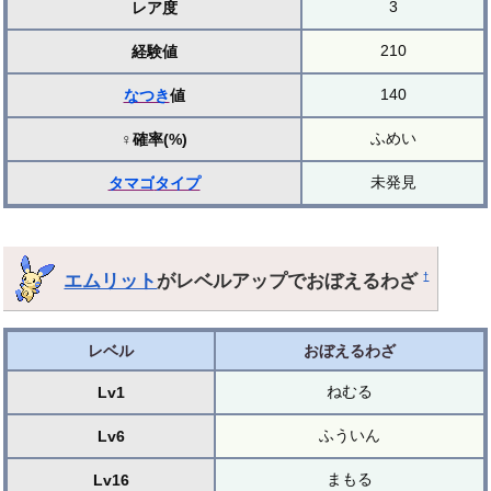
3
レア度
210
経験値
140
なつき
値
ふめい
♀確率(%)
未発見
タマゴ
タイプ
エムリット
がレベルアップでおぼえるわざ
†
レベル
おぼえるわざ
ねむる
Lv1
ふういん
Lv6
まもる
Lv16