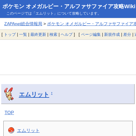
ポケモン オメガルビー・アルファサファイア攻略Wiki
このページでは「エムリット」について攻略しています。
ZAPAnet総合情報局
>
ポケモン オメガルビー・アルファサファイア攻略
[
トップ
|
一覧
|
最終更新
|
検索
|
ヘルプ
] [
ページ編集
|
新規作成
|
差分
|
エムリット
†
TOP
エムリット