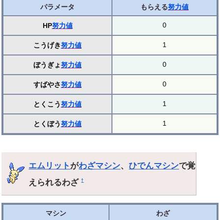
パラメータ
もらえる
努力値
0
HP
努力値
1
こうげき
努力値
0
ぼうぎょ
努力値
0
すばやさ
努力値
1
とくこう
努力値
1
とくぼう
努力値
エムリット
が
わざマシン
、
ひでんマシン
で覚
えられるわざ
†
マシン
わざ