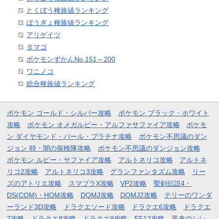
とくぼう種族値ランキング
ぼうぎょ種族値ランキング
アリゲイツ
タマゴ
ポケモンずかんNo.151～200
ワニノコ
総合種族値ランキング
ポケモン ゴールド・シルバー攻略
ポケモン ブラック・ホワイト
攻略
ポケモン オメガルビー・アルファサファイア攻略
ポケモ
ン ダイヤモンド・パール・プラチナ攻略
ポケモン不思議のダン
ジョン 時・闇の探検隊攻略
ポケモン不思議のダンジョン攻略
ポケモン ルビー・サファイア攻略
アルトネリコ攻略
アルトネ
リコ2攻略
アルトネリコ3攻略
グランファンタズム攻略
リー
ズのアトリエ攻略
スマブラX攻略
VP2攻略
聖剣伝説4・
DS(COM)・HOM攻略
DQMJ攻略
DQMJ2攻略
テリーのワンダ
ーランド3D攻略
ドラクエソード攻略
ドラクエ6攻略
ドラクエ
7攻略
ドラクエ8攻略
ドラクエ9攻略
FF12攻略
風来のシレ