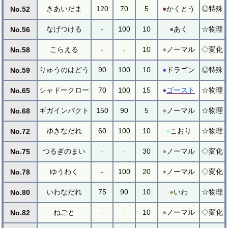
きあいだま
120
70
5
●
かくとう
◎特殊
No.52
なげつける
-
100
10
●
あく
☆物理
No.56
こらえる
-
-
10
●
ノーマル
◇変化
No.58
りゅうのはどう
90
100
10
●
ドラゴン
◎特殊
No.59
シャドークロー
70
100
15
●
ゴースト
☆物理
No.65
ギガインパクト
150
90
5
●
ノーマル
☆物理
No.68
ゆきなだれ
60
100
10
●
こおり
☆物理
No.72
つるぎのまい
-
-
30
●
ノーマル
◇変化
No.75
ゆうわく
-
100
20
●
ノーマル
◇変化
No.78
いわなだれ
75
90
10
●
いわ
☆物理
No.80
ねごと
-
-
10
●
ノーマル
◇変化
No.82