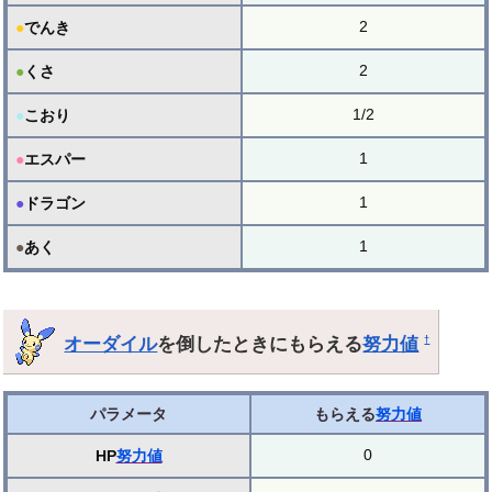
2
●
でんき
2
●
くさ
1/2
●
こおり
1
●
エスパー
1
●
ドラゴン
1
●
あく
オーダイル
を倒したときにもらえる
努力値
†
パラメータ
もらえる
努力値
0
HP
努力値