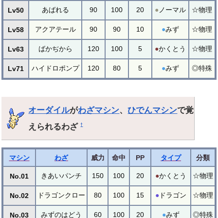
あばれる
90
100
20
●
ノーマル
☆物理
Lv50
アクアテール
90
90
10
●
みず
☆物理
Lv58
ばかぢから
120
100
5
●
かくとう
☆物理
Lv63
ハイドロポンプ
120
80
5
●
みず
◎特殊
Lv71
オーダイル
が
わざマシン
、
ひでんマシン
で覚
えられるわざ
†
マシン
わざ
威力
命中
PP
タイプ
分類
きあいパンチ
150
100
20
●
かくとう
☆物理
No.01
ドラゴンクロー
80
100
15
●
ドラゴン
☆物理
No.02
みずのはどう
60
100
20
●
みず
◎特殊
No.03