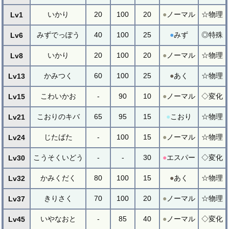
いかり
20
100
20
●
ノーマル
☆物理
Lv1
みずでっぽう
40
100
25
●
みず
◎特殊
Lv6
いかり
20
100
20
●
ノーマル
☆物理
Lv8
かみつく
60
100
25
●
あく
☆物理
Lv13
こわいかお
-
90
10
●
ノーマル
◇変化
Lv15
こおりのキバ
65
95
15
●
こおり
☆物理
Lv21
じたばた
-
100
15
●
ノーマル
☆物理
Lv24
こうそくいどう
-
-
30
●
エスパー
◇変化
Lv30
かみくだく
80
100
15
●
あく
☆物理
Lv32
きりさく
70
100
20
●
ノーマル
☆物理
Lv37
いやなおと
-
85
40
●
ノーマル
◇変化
Lv45