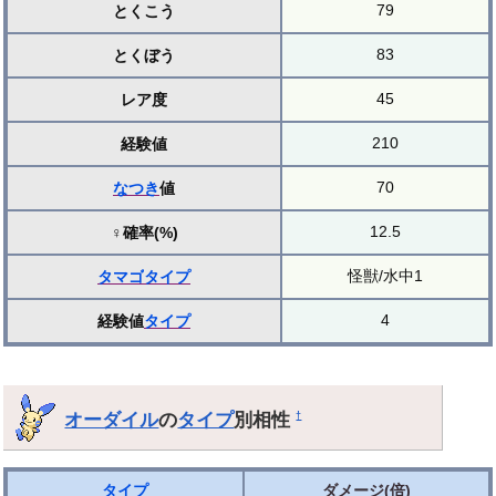
79
とくこう
83
とくぼう
45
レア度
210
経験値
70
なつき
値
12.5
♀確率(%)
怪獣/水中1
タマゴ
タイプ
4
経験値
タイプ
オーダイル
の
タイプ
別相性
†
タイプ
ダメージ(倍)