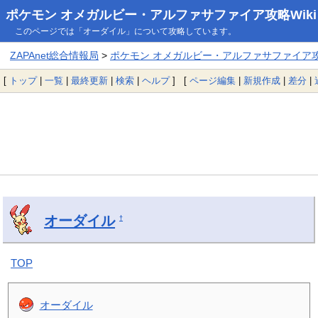
ポケモン オメガルビー・アルファサファイア攻略Wiki
このページでは「オーダイル」について攻略しています。
ZAPAnet総合情報局
>
ポケモン オメガルビー・アルファサファイア攻略
[
トップ
|
一覧
|
最終更新
|
検索
|
ヘルプ
] [
ページ編集
|
新規作成
|
差分
|
オーダイル
†
TOP
オーダイル