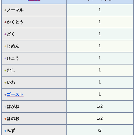
1
●
ノーマル
1
●
かくとう
1
●
どく
1
●
じめん
1
●
ひこう
1
●
むし
1
●
いわ
1
●
ゴースト
1/2
●
はがね
1/2
●
ほのお
/2
●
みず