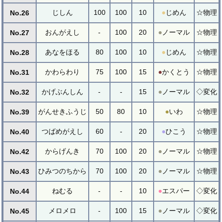
じしん
100
100
10
●
じめん
☆物理
No.26
おんがえし
-
100
20
●
ノーマル
☆物理
No.27
あなをほる
80
100
10
●
じめん
☆物理
No.28
かわらわり
75
100
15
●
かくとう
☆物理
No.31
かげぶんしん
-
-
15
●
ノーマル
◇変化
No.32
がんせきふうじ
50
80
10
●
いわ
☆物理
No.39
つばめがえし
60
-
20
●
ひこう
☆物理
No.40
からげんき
70
100
20
●
ノーマル
☆物理
No.42
ひみつのちから
70
100
20
●
ノーマル
☆物理
No.43
ねむる
-
-
10
●
エスパー
◇変化
No.44
メロメロ
-
100
15
●
ノーマル
◇変化
No.45