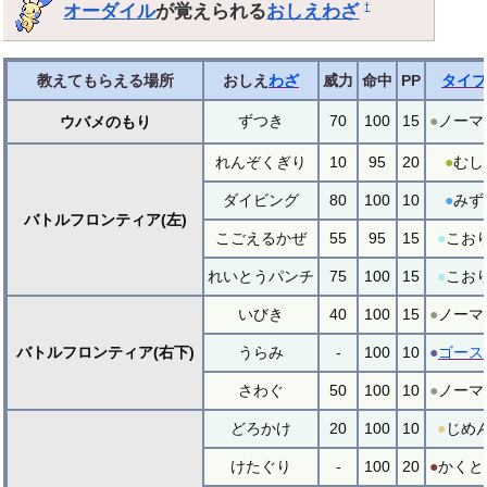
オーダイル
が覚えられる
おしえわざ
†
教えてもらえる場所
おしえ
わざ
威力
命中
PP
タイプ
ずつき
70
100
15
●
ノーマ
ウバメのもり
れんぞくぎり
10
95
20
●
むし
ダイビング
80
100
10
●
みず
バトルフロンティア(左)
こごえるかぜ
55
95
15
●
こお
れいとうパンチ
75
100
15
●
こお
いびき
40
100
15
●
ノーマ
バトルフロンティア(右下)
うらみ
-
100
10
●
ゴース
さわぐ
50
100
10
●
ノーマ
どろかけ
20
100
10
●
じめ
けたぐり
-
100
20
●
かくと