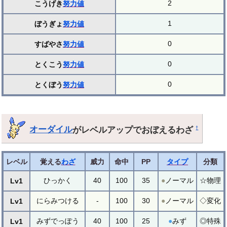
2
こうげき
努力値
1
ぼうぎょ
努力値
0
すばやさ
努力値
0
とくこう
努力値
0
とくぼう
努力値
オーダイル
がレベルアップでおぼえるわざ
†
レベル
覚える
わざ
威力
命中
PP
タイプ
分類
ひっかく
40
100
35
●
ノーマル
☆物理
Lv1
にらみつける
-
100
30
●
ノーマル
◇変化
Lv1
みずでっぽう
40
100
25
●
みず
◎特殊
Lv1