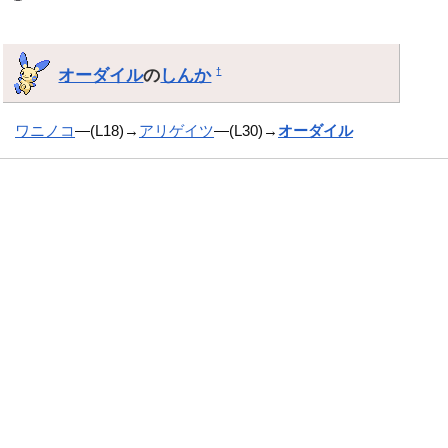
オーダイル
の
しんか
†
ワニノコ
―(L18)→
アリゲイツ
―(L30)→
オーダイル