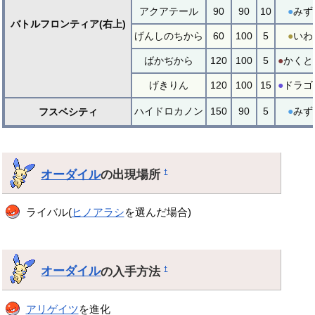
アクアテール
90
90
10
●
みず
バトルフロンティア(右上)
げんしのちから
60
100
5
●
いわ
ばかぢから
120
100
5
●
かくと
げきりん
120
100
15
●
ドラゴ
ハイドロカノン
150
90
5
●
みず
フスベシティ
オーダイル
の出現場所
†
ライバル(
ヒノアラシ
を選んだ場合)
オーダイル
の入手方法
†
アリゲイツ
を進化