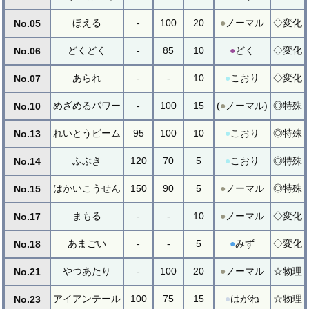
ほえる
-
100
20
●
ノーマル
◇変化
No.05
どくどく
-
85
10
●
どく
◇変化
No.06
あられ
-
-
10
●
こおり
◇変化
No.07
めざめるパワー
-
100
15
(
●
ノーマル)
◎特殊
No.10
れいとうビーム
95
100
10
●
こおり
◎特殊
No.13
ふぶき
120
70
5
●
こおり
◎特殊
No.14
はかいこうせん
150
90
5
●
ノーマル
◎特殊
No.15
まもる
-
-
10
●
ノーマル
◇変化
No.17
あまごい
-
-
5
●
みず
◇変化
No.18
やつあたり
-
100
20
●
ノーマル
☆物理
No.21
アイアンテール
100
75
15
●
はがね
☆物理
No.23