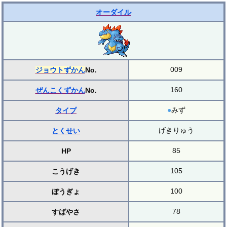
オーダイル
009
ジョウトずかん
No.
160
ぜんこくずかん
No.
●
みず
タイプ
げきりゅう
とくせい
85
HP
105
こうげき
100
ぼうぎょ
78
すばやさ