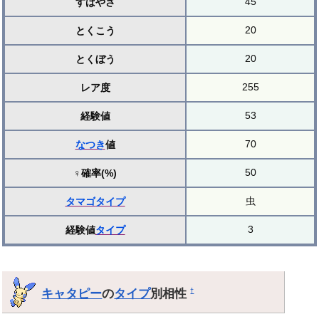
45
すばやさ
20
とくこう
20
とくぼう
255
レア度
53
経験値
70
なつき
値
50
♀確率(%)
虫
タマゴ
タイプ
3
経験値
タイプ
キャタピー
の
タイプ
別相性
†