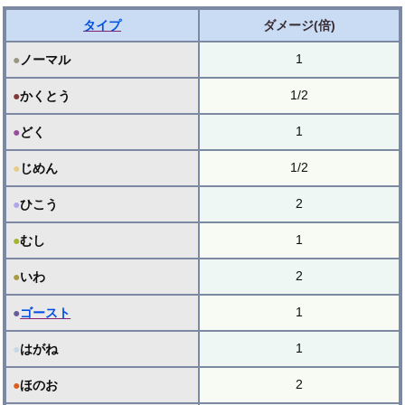
タイプ
ダメージ(倍)
1
●
ノーマル
1/2
●
かくとう
1
●
どく
1/2
●
じめん
2
●
ひこう
1
●
むし
2
●
いわ
1
●
ゴースト
1
●
はがね
2
●
ほのお