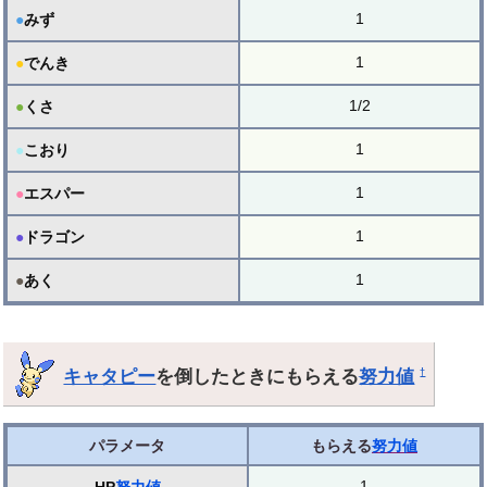
1
●
みず
1
●
でんき
1/2
●
くさ
1
●
こおり
1
●
エスパー
1
●
ドラゴン
1
●
あく
キャタピー
を倒したときにもらえる
努力値
†
パラメータ
もらえる
努力値
1