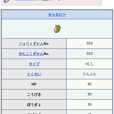
キャタピー
024
ジョウトずかん
No.
010
ぜんこくずかん
No.
●
むし
タイプ
りんぷん
とくせい
45
HP
30
こうげき
35
ぼうぎょ