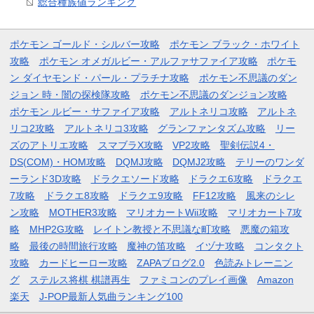
総合種族値ランキング
ポケモン ゴールド・シルバー攻略
ポケモン ブラック・ホワイト
攻略
ポケモン オメガルビー・アルファサファイア攻略
ポケモ
ン ダイヤモンド・パール・プラチナ攻略
ポケモン不思議のダン
ジョン 時・闇の探検隊攻略
ポケモン不思議のダンジョン攻略
ポケモン ルビー・サファイア攻略
アルトネリコ攻略
アルトネ
リコ2攻略
アルトネリコ3攻略
グランファンタズム攻略
リー
ズのアトリエ攻略
スマブラX攻略
VP2攻略
聖剣伝説4・
DS(COM)・HOM攻略
DQMJ攻略
DQMJ2攻略
テリーのワンダ
ーランド3D攻略
ドラクエソード攻略
ドラクエ6攻略
ドラクエ
7攻略
ドラクエ8攻略
ドラクエ9攻略
FF12攻略
風来のシレ
ン攻略
MOTHER3攻略
マリオカートWii攻略
マリオカート7攻
略
MHP2G攻略
レイトン教授と不思議な町攻略
悪魔の箱攻
略
最後の時間旅行攻略
魔神の笛攻略
イヅナ攻略
コンタクト
攻略
カードヒーロー攻略
ZAPAブログ2.0
色読みトレーニン
グ
ステルス将棋 棋譜再生
ファミコンのプレイ画像
Amazon
楽天
J-POP最新人気曲ランキング100