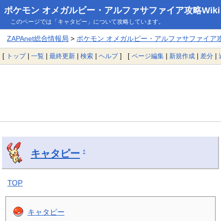
ポケモン オメガルビー・アルファサファイア攻略Wiki
このページでは「キャタピー」について攻略しています。
ZAPAnet総合情報局
>
ポケモン オメガルビー・アルファサファイア攻略
[
トップ
|
一覧
|
最終更新
|
検索
|
ヘルプ
] [
ページ編集
|
新規作成
|
差分
|
キャタピー
†
TOP
キャタピー