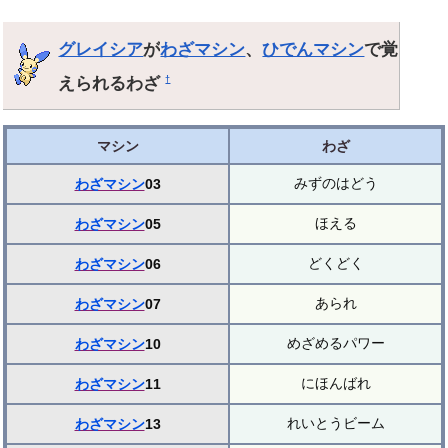
グレイシア
が
わざマシン
、
ひでんマシン
で覚
えられるわざ
†
マシン
わざ
みずのはどう
わざマシン
03
ほえる
わざマシン
05
どくどく
わざマシン
06
あられ
わざマシン
07
めざめるパワー
わざマシン
10
にほんばれ
わざマシン
11
れいとうビーム
わざマシン
13