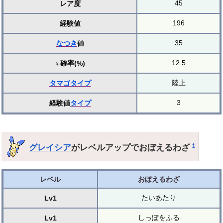
45
レア度
196
経験値
35
なつき
値
12.5
♀確率(%)
陸上
タマゴ
タイプ
3
経験値
タイプ
グレイシア
がレベルアップでおぼえるわざ
†
レベル
おぼえるわざ
たいあたり
Lv1
しっぽをふる
Lv1