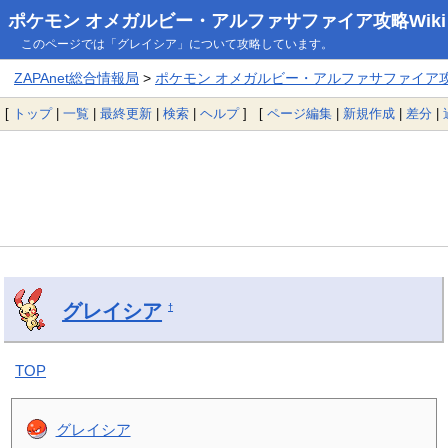
ポケモン オメガルビー・アルファサファイア攻略Wiki
このページでは「グレイシア」について攻略しています。
ZAPAnet総合情報局
>
ポケモン オメガルビー・アルファサファイア攻略
[
トップ
|
一覧
|
最終更新
|
検索
|
ヘルプ
] [
ページ編集
|
新規作成
|
差分
|
グレイシア
†
TOP
グレイシア