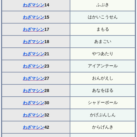
ふぶき
わざマシン
14
はかいこうせん
わざマシン
15
まもる
わざマシン
17
あまごい
わざマシン
18
やつあたり
わざマシン
21
アイアンテール
わざマシン
23
おんがえし
わざマシン
27
あなをほる
わざマシン
28
シャドーボール
わざマシン
30
かげぶんしん
わざマシン
32
からげんき
わざマシン
42