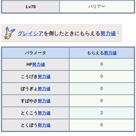
バリアー
Lv78
グレイシア
を倒したときにもらえる
努力値
†
パラメータ
もらえる
努力値
0
HP
努力値
0
こうげき
努力値
0
ぼうぎょ
努力値
0
すばやさ
努力値
2
とくこう
努力値
0
とくぼう
努力値