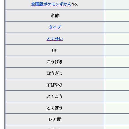
全国版ポケモンずかん
No.
名前
タイプ
とくせい
HP
こうげき
ぼうぎょ
すばやさ
とくこう
とくぼう
レア度