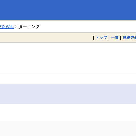
Wiki
> ダーテング
[
トップ
|
一覧
|
最終更