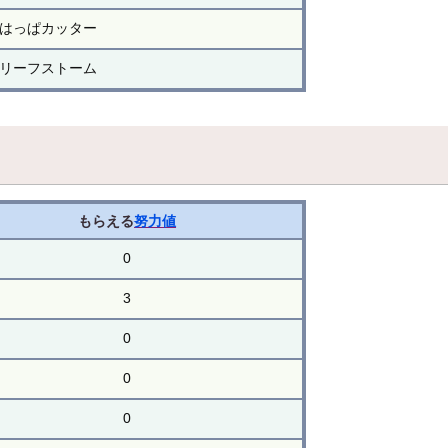
はっぱカッター
リーフストーム
もらえる
努力値
0
3
0
0
0