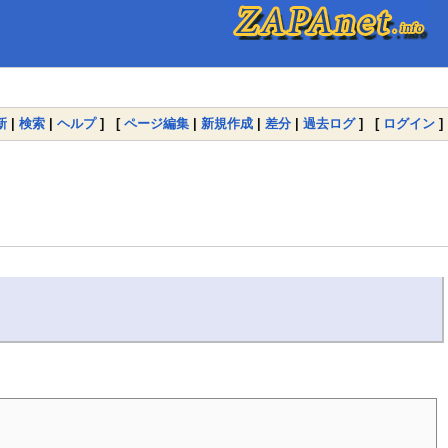
新
|
検索
|
ヘルプ
] [
ページ編集
|
新規作成
|
差分
|
過去ログ
] [
ログイン
]