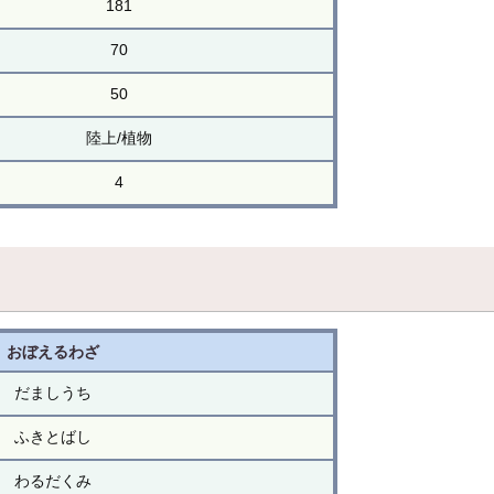
181
70
50
陸上/植物
4
おぼえるわざ
だましうち
ふきとばし
わるだくみ