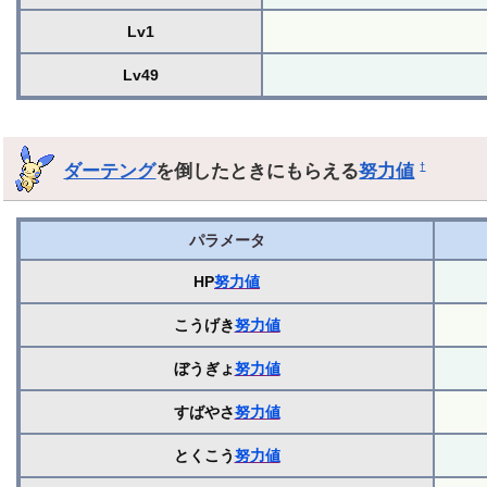
Lv1
Lv49
ダーテング
を倒したときにもらえる
努力値
†
パラメータ
HP
努力値
こうげき
努力値
ぼうぎょ
努力値
すばやさ
努力値
とくこう
努力値