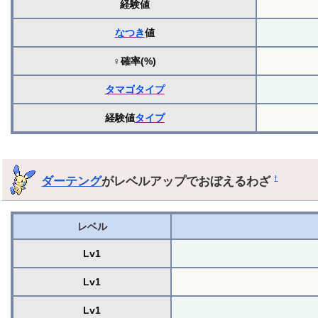
経験値
なつき
値
♀確率(%)
タマゴ
タイプ
経験値
タイプ
ダーテング
がレベルアップでおぼえるわざ
†
レベル
Lv1
Lv1
Lv1