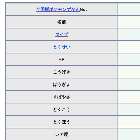
全国版ポケモンずかん
No.
名前
タイプ
とくせい
HP
こうげき
ぼうぎょ
すばやさ
とくこう
とくぼう
レア度