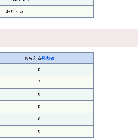
おだてる
もらえる
努力値
0
2
0
0
0
0