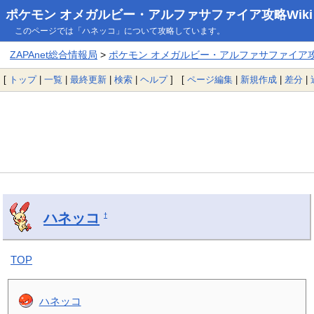
ポケモン オメガルビー・アルファサファイア攻略Wiki
このページでは「ハネッコ」について攻略しています。
ZAPAnet総合情報局
>
ポケモン オメガルビー・アルファサファイア攻略
[
トップ
|
一覧
|
最終更新
|
検索
|
ヘルプ
] [
ページ編集
|
新規作成
|
差分
|
ハネッコ
†
TOP
ハネッコ