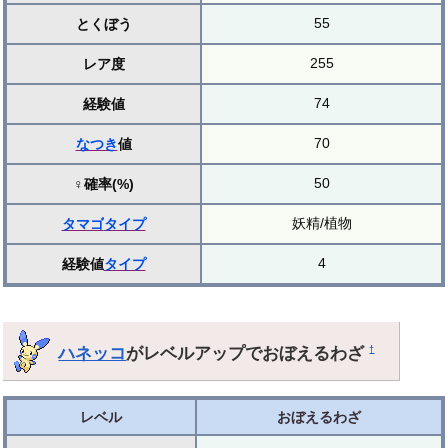
55
とくぼう
255
レア度
74
経験値
70
なつき
値
50
♀確率(%)
妖精/植物
タマゴ
タイプ
4
経験値
タイプ
ハネッコ
がレベルアップでおぼえるわざ
†
レベル
おぼえるわざ