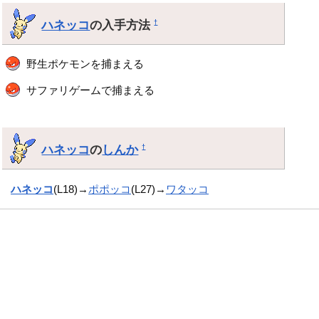
ハネッコ
の入手方法
†
野生ポケモンを捕まえる
サファリゲームで捕まえる
ハネッコ
の
しんか
†
ハネッコ
(L18)→
ポポッコ
(L27)→
ワタッコ