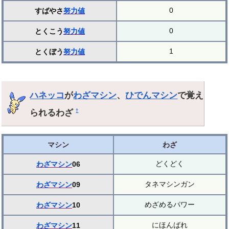
0
すばやさ
努力値
0
とくこう
努力値
1
とくぼう
努力値
ハネッコ
が
わざマシン
、
ひでんマシン
で覚え
られるわざ
†
マシン
わざ
どくどく
わざマシン
06
タネマシンガン
わざマシン
09
めざめるパワー
わざマシン
10
にほんばれ
わざマシン
11