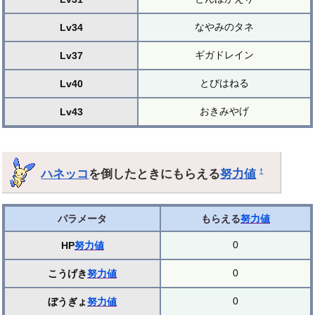
なやみのタネ
Lv34
ギガドレイン
Lv37
とびはねる
Lv40
おきみやげ
Lv43
ハネッコ
を倒したときにもらえる
努力値
†
パラメータ
もらえる
努力値
0
HP
努力値
0
こうげき
努力値
0
ぼうぎょ
努力値