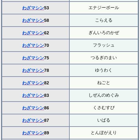
エナジーボール
わざマシン
53
こらえる
わざマシン
58
ぎんいろのかぜ
わざマシン
62
フラッシュ
わざマシン
70
つるぎのまい
わざマシン
75
ゆうわく
わざマシン
78
ねごと
わざマシン
82
しぜんのめぐみ
わざマシン
83
くさむすび
わざマシン
86
いばる
わざマシン
87
とんぼがえり
わざマシン
89