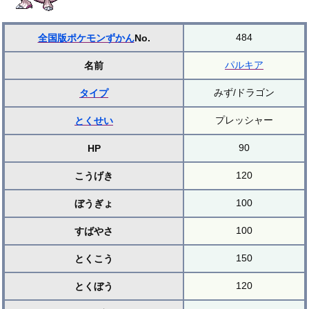
484
全国版ポケモンずかん
No.
パルキア
名前
みず/ドラゴン
タイプ
プレッシャー
とくせい
90
HP
120
こうげき
100
ぼうぎょ
100
すばやさ
150
とくこう
120
とくぼう