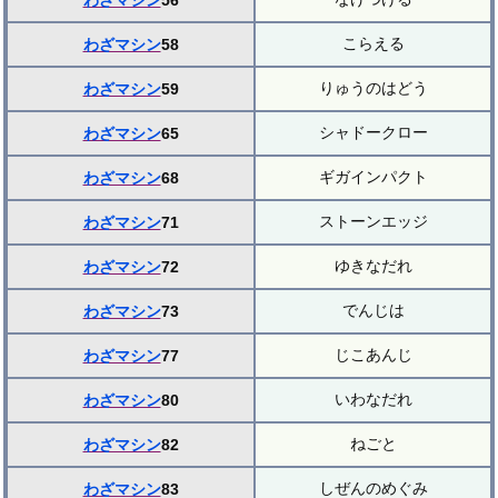
わざマシン
56
こらえる
わざマシン
58
りゅうのはどう
わざマシン
59
シャドークロー
わざマシン
65
ギガインパクト
わざマシン
68
ストーンエッジ
わざマシン
71
ゆきなだれ
わざマシン
72
でんじは
わざマシン
73
じこあんじ
わざマシン
77
いわなだれ
わざマシン
80
ねごと
わざマシン
82
しぜんのめぐみ
わざマシン
83