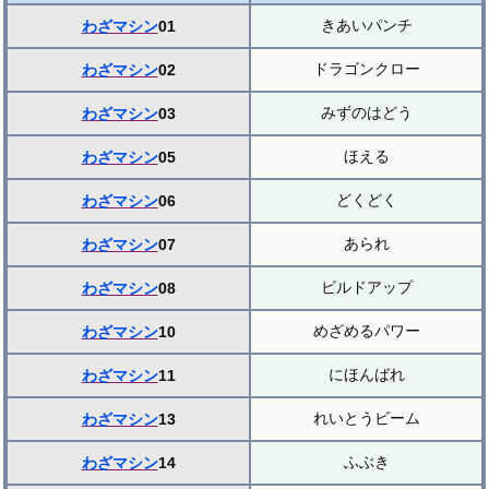
きあいパンチ
わざマシン
01
ドラゴンクロー
わざマシン
02
みずのはどう
わざマシン
03
ほえる
わざマシン
05
どくどく
わざマシン
06
あられ
わざマシン
07
ビルドアップ
わざマシン
08
めざめるパワー
わざマシン
10
にほんばれ
わざマシン
11
れいとうビーム
わざマシン
13
ふぶき
わざマシン
14