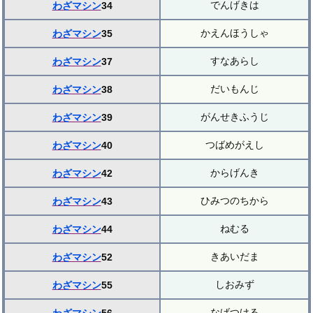
でんげきは
わざマシン
34
かえんほうしゃ
わざマシン
35
すなあらし
わざマシン
37
だいもんじ
わざマシン
38
がんせきふうじ
わざマシン
39
つばめがえし
わざマシン
40
からげんき
わざマシン
42
ひみつのちから
わざマシン
43
ねむる
わざマシン
44
きあいだま
わざマシン
52
しおみず
わざマシン
55
なげつける