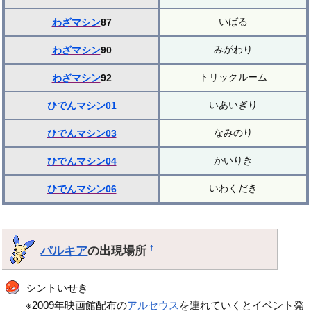
いばる
わざマシン
87
みがわり
わざマシン
90
トリックルーム
わざマシン
92
いあいぎり
ひでんマシン01
なみのり
ひでんマシン03
かいりき
ひでんマシン04
いわくだき
ひでんマシン06
パルキア
の出現場所
†
シントいせき
※2009年映画館配布の
アルセウス
を連れていくとイベント発