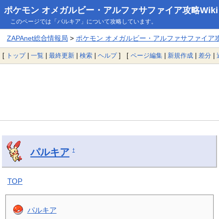
ポケモン オメガルビー・アルファサファイア攻略Wiki
このページでは「パルキア」について攻略しています。
ZAPAnet総合情報局
>
ポケモン オメガルビー・アルファサファイア攻略
[
トップ
|
一覧
|
最終更新
|
検索
|
ヘルプ
] [
ページ編集
|
新規作成
|
差分
|
パルキア
†
TOP
パルキア