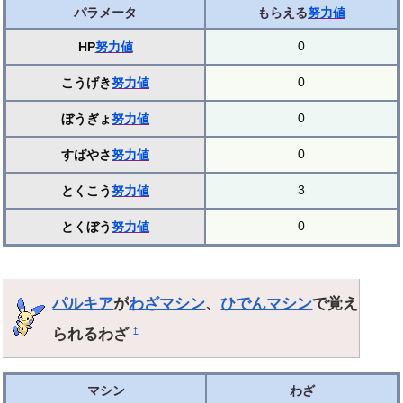
パラメータ
もらえる
努力値
0
HP
努力値
0
こうげき
努力値
0
ぼうぎょ
努力値
0
すばやさ
努力値
3
とくこう
努力値
0
とくぼう
努力値
パルキア
が
わざマシン
、
ひでんマシン
で覚え
られるわざ
†
マシン
わざ