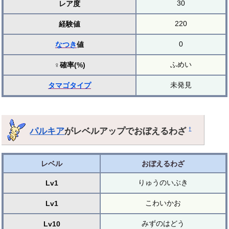
30
レア度
220
経験値
0
なつき
値
ふめい
♀確率(%)
未発見
タマゴ
タイプ
パルキア
がレベルアップでおぼえるわざ
†
レベル
おぼえるわざ
りゅうのいぶき
Lv1
こわいかお
Lv1
みずのはどう
Lv10