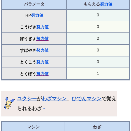
パラメータ
もらえる
努力値
0
HP
努力値
0
こうげき
努力値
2
ぼうぎょ
努力値
0
すばやさ
努力値
0
とくこう
努力値
1
とくぼう
努力値
ユクシー
が
わざマシン
、
ひでんマシン
で覚え
られるわざ
†
マシン
わざ