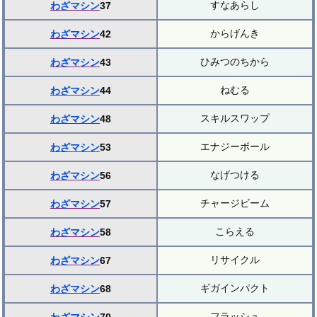
すなあらし
わざマシン
37
からげんき
わざマシン
42
ひみつのちから
わざマシン
43
ねむる
わざマシン
44
スキルスワップ
わざマシン
48
エナジーボール
わざマシン
53
なげつける
わざマシン
56
チャージビーム
わざマシン
57
こらえる
わざマシン
58
リサイクル
わざマシン
67
ギガインパクト
わざマシン
68
フラッシュ