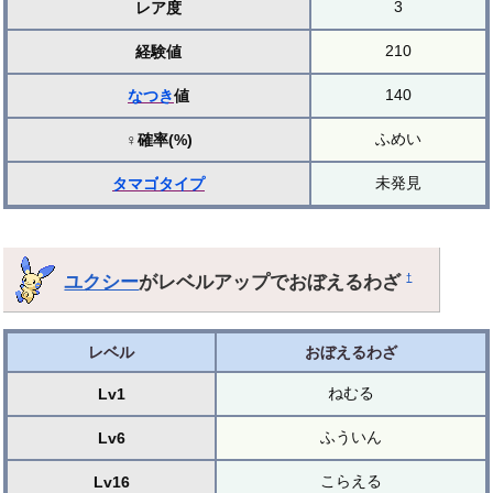
3
レア度
210
経験値
140
なつき
値
ふめい
♀確率(%)
未発見
タマゴ
タイプ
ユクシー
がレベルアップでおぼえるわざ
†
レベル
おぼえるわざ
ねむる
Lv1
ふういん
Lv6
こらえる
Lv16