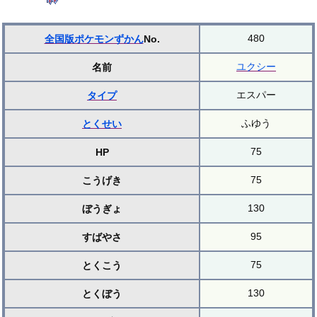
480
全国版ポケモンずかん
No.
ユクシー
名前
エスパー
タイプ
ふゆう
とくせい
75
HP
75
こうげき
130
ぼうぎょ
95
すばやさ
75
とくこう
130
とくぼう