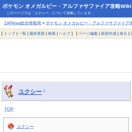
ポケモン オメガルビー・アルファサファイア攻略Wiki
このページでは「ユクシー」について攻略しています。
ZAPAnet総合情報局
>
ポケモン オメガルビー・アルファサファイア攻略
[
トップ
|
一覧
|
最終更新
|
検索
|
ヘルプ
] [
ページ編集
|
新規作成
|
差分
|
ユクシー
†
TOP
ユクシー