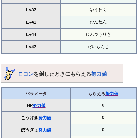
ゆうわく
Lv37
おんねん
Lv41
じんつうりき
Lv44
だいもんじ
Lv47
ロコン
を倒したときにもらえる
努力値
†
パラメータ
もらえる
努力値
0
HP
努力値
0
こうげき
努力値
0
ぼうぎょ
努力値