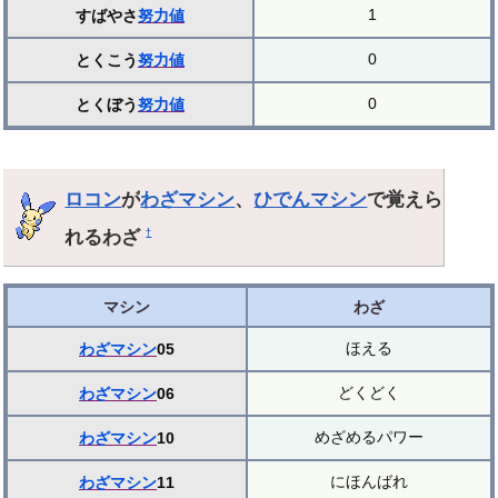
1
すばやさ
努力値
0
とくこう
努力値
0
とくぼう
努力値
ロコン
が
わざマシン
、
ひでんマシン
で覚えら
れるわざ
†
マシン
わざ
ほえる
わざマシン
05
どくどく
わざマシン
06
めざめるパワー
わざマシン
10
にほんばれ
わざマシン
11