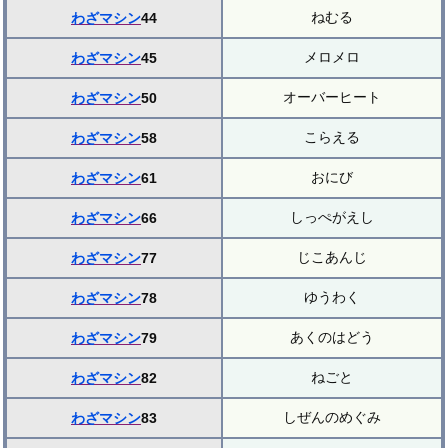
ねむる
わざマシン
44
メロメロ
わざマシン
45
オーバーヒート
わざマシン
50
こらえる
わざマシン
58
おにび
わざマシン
61
しっぺがえし
わざマシン
66
じこあんじ
わざマシン
77
ゆうわく
わざマシン
78
あくのはどう
わざマシン
79
ねごと
わざマシン
82
しぜんのめぐみ
わざマシン
83