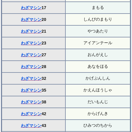
まもる
わざマシン
17
しんぴのまもり
わざマシン
20
やつあたり
わざマシン
21
アイアンテール
わざマシン
23
おんがえし
わざマシン
27
あなをほる
わざマシン
28
かげぶんしん
わざマシン
32
かえんほうしゃ
わざマシン
35
だいもんじ
わざマシン
38
からげんき
わざマシン
42
ひみつのちから
わざマシン
43