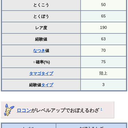
50
とくこう
65
とくぼう
190
レア度
63
経験値
70
なつき
値
75
♀確率(%)
陸上
タマゴ
タイプ
3
経験値
タイプ
ロコン
がレベルアップでおぼえるわざ
†