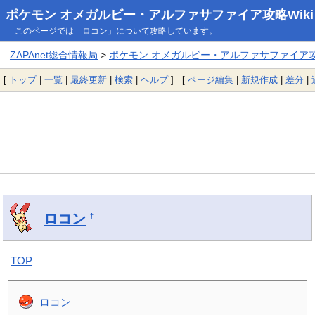
ポケモン オメガルビー・アルファサファイア攻略Wiki
このページでは「ロコン」について攻略しています。
ZAPAnet総合情報局
>
ポケモン オメガルビー・アルファサファイア攻略
[
トップ
|
一覧
|
最終更新
|
検索
|
ヘルプ
] [
ページ編集
|
新規作成
|
差分
|
ロコン
†
TOP
ロコン