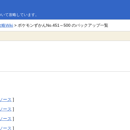
について攻略しています。
Wiki
> ポケモンずかんNo.451～500 のバックアップ一覧
ソース
]
ソース
]
ソース
]
ソース
]