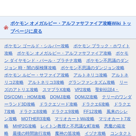
ポケモン オメガルビー・アルファサファイア攻略Wiki トッ
プページに戻る
ポケモン ゴールド・シルバー攻略
ポケモン ブラック・ホワイト
攻略
ポケモン オメガルビー・アルファサファイア攻略
ポケモ
ン ダイヤモンド・パール・プラチナ攻略
ポケモン不思議のダン
ジョン 時・闇の探検隊攻略
ポケモン不思議のダンジョン攻略
ポケモン ルビー・サファイア攻略
アルトネリコ攻略
アルトネ
リコ2攻略
アルトネリコ3攻略
グランファンタズム攻略
リー
ズのアトリエ攻略
スマブラX攻略
VP2攻略
聖剣伝説4・
DS(COM)・HOM攻略
DQMJ攻略
DQMJ2攻略
テリーのワンダ
ーランド3D攻略
ドラクエソード攻略
ドラクエ6攻略
ドラクエ
7攻略
ドラクエ8攻略
ドラクエ9攻略
FF12攻略
風来のシレ
ン攻略
MOTHER3攻略
マリオカートWii攻略
マリオカート7攻
略
MHP2G攻略
レイトン教授と不思議な町攻略
悪魔の箱攻
略
最後の時間旅行攻略
魔神の笛攻略
イヅナ攻略
コンタクト