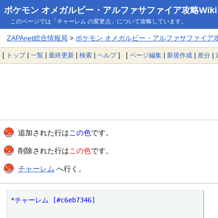
ポケモン オメガルビー・アルファサファイア攻略Wiki
このページでは「チャーレム の変更点」について攻略しています。
ZAPAnet総合情報局
>
ポケモン オメガルビー・アルファサファイア攻略
[
トップ
|
一覧
|
最終更新
|
検索
|
ヘルプ
] [
ページ編集
|
新規作成
|
差分
|
追加された行は
この色
です。
削除された行は
この色
です。
チャーレム
へ行く。
*チャーレム [#c6eb7346]
