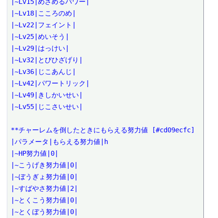
|~Lv15|めざめるパワー|

|~Lv18|こころのめ|

|~Lv22|フェイント|

|~Lv25|めいそう|

|~Lv29|はっけい|

|~Lv32|とびひざげり|

|~Lv36|じこあんじ|

|~Lv42|パワートリック|

|~Lv49|きしかいせい|

|~Lv55|じこさいせい|

**チャーレムを倒したときにもらえる努力値 [#cd09ecfc]

|パラメータ|もらえる努力値|h

|~HP努力値|0|

|~こうげき努力値|0|

|~ぼうぎょ努力値|0|

|~すばやさ努力値|2|

|~とくこう努力値|0|

|~とくぼう努力値|0|
