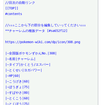
//目次の自動リンク

[[TOP]]

#contents

//↓↓↓ここから下の部分を編集していってください↓↓↓

**チャーレムの種族データ [#sa652f12]

https://pokemon-wiki.com/dp/icon/308.png

|~全国版ポケモンずかんNo.|308|

|~名前|チャーレム|

|~タイプ|かくとう/エスパー|

|~とくせい|ヨガパワー|

|~HP|60|

|~こうげき|60|

|~ぼうぎょ|75|

|~すばやさ|80|

|~とくこう|60|

|~とくぼう|75|
