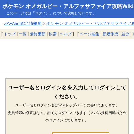
ポケモン オメガルビー・アルファサファイア攻略Wiki
このページでは「ログイン」について攻略しています。
ZAPAnet総合情報局
>
ポケモン オメガルビー・アルファサファイア攻略
[
トップ
|
一覧
|
最終更新
|
検索
|
ヘルプ
] [
ページ編集
|
新規作成
|
差分
|
ユーザー名とログイン名を入力してログインして
ください。
ユーザー名とログイン名はWikiトップページに書いてあります。
会員登録の必要はなく、誰でもログインできます（スパム投稿回避のため
のログインになります）。