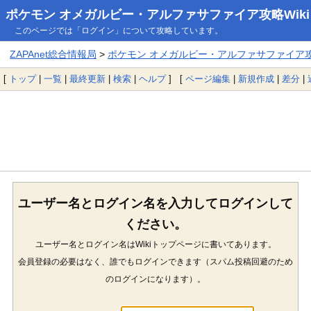
ポケモン オメガルビー・アルファサファイア攻略Wiki
このページでは「ログイン」について攻略しています。
ZAPAnet総合情報局
>
ポケモン オメガルビー・アルファサファイア攻略
[
トップ
|
一覧
|
最終更新
|
検索
|
ヘルプ
] [
ページ編集
|
新規作成
|
差分
|
ユーザー名とログイン名を入力してログインして
ください。
ユーザー名とログイン名はWikiトップページに書いてあります。
会員登録の必要はなく、誰でもログインできます（スパム投稿回避のため
のログインになります）。