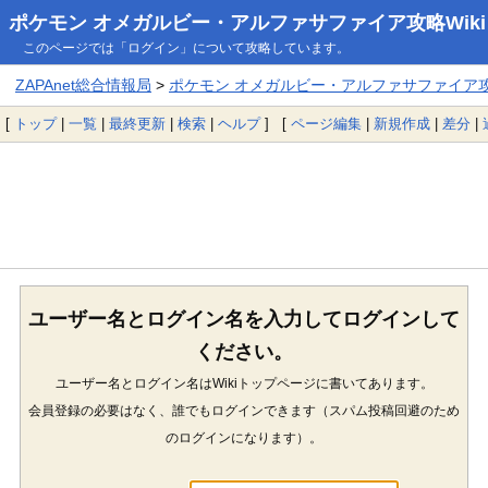
ポケモン オメガルビー・アルファサファイア攻略Wiki
このページでは「ログイン」について攻略しています。
ZAPAnet総合情報局
>
ポケモン オメガルビー・アルファサファイア攻略
[
トップ
|
一覧
|
最終更新
|
検索
|
ヘルプ
] [
ページ編集
|
新規作成
|
差分
|
ユーザー名とログイン名を入力してログインして
ください。
ユーザー名とログイン名はWikiトップページに書いてあります。
会員登録の必要はなく、誰でもログインできます（スパム投稿回避のため
のログインになります）。